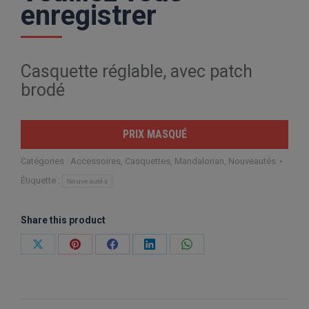
enregistrer
Casquette réglable, avec patch
brodé
PRIX MASQUÉ
Catégories :
Accessoires
,
Casquettes
,
Mandalorian
,
Nouveautés
Étiquette :
Nouveautés
Share this product
Partager
Partager
Partager
Partager
Partager
sur
sur
sur
sur
sur
X
Pinterest
Facebook
LinkedIn
WhatsApp