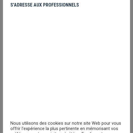
Pusheen Good vibes cap
S'ADRESSE AUX PROFESSIONNELS
Veuillez vous
enregistrer
PRIX MASQUÉ
Nintendo Zelda map cap
Veuillez vous
enregistrer
PRIX MASQUÉ
Nintendo Zelda Hyrule metal logo cap
Veuillez vous
enregistrer
Nous utilisons des cookies sur notre site Web pour vous
offrir l'expérience la plus pertinente en mémorisant vos