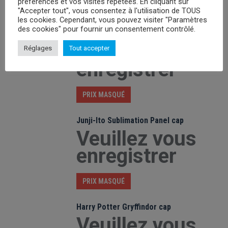
préférences et vos visites répétées. En cliquant sur
PRIX MASQUÉ
"Accepter tout", vous consentez à l'utilisation de TOUS
les cookies. Cependant, vous pouvez visiter "Paramètres
des cookies" pour fournir un consentement contrôlé.
Marvel Punisher Logo cap
Veuillez vous
Réglages
Tout accepter
enregistrer
PRIX MASQUÉ
Junji-Ito Sublimation Panel cap
Veuillez vous
enregistrer
PRIX MASQUÉ
Harry Potter Gryffindor cap
Veuillez vous