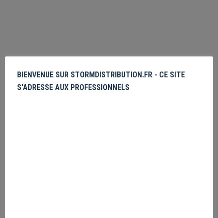
BIENVENUE SUR STORMDISTRIBUTION.FR - CE SITE
S'ADRESSE AUX PROFESSIONNELS
Tokyo Revengers Manjiro Sano Circle
Veuillez vous
enregistrer