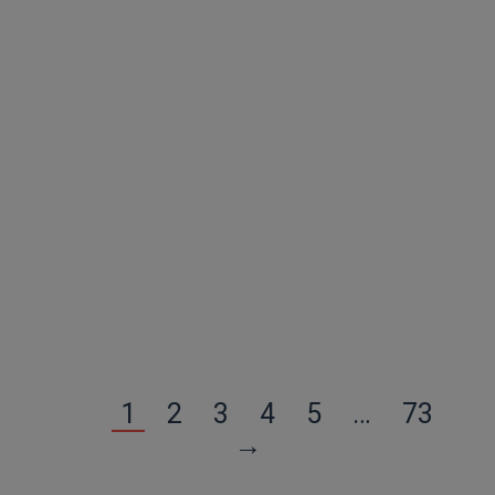
Disney StitchCute but Weird
Veuillez vous
enregistrer
1
2
3
4
5
…
73
→