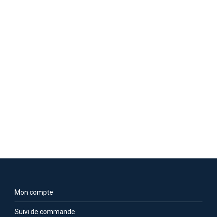
Mandalorian The Child shopping bag
Veuillez vous
enregistrer
Mon compte
Suivi de commande