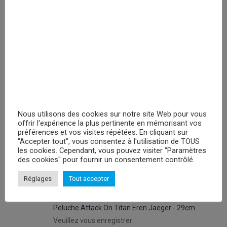
RECHERCHER
PROMOTIONS
Nous utilisons des cookies sur notre site Web pour vous
offrir l'expérience la plus pertinente en mémorisant vos
Peluches Hello Kitty Keroppy- 30cm
préférences et vos visites répétées. En cliquant sur
Veuillez vous enregistrer
"Accepter tout", vous consentez à l'utilisation de TOUS
les cookies. Cependant, vous pouvez visiter "Paramètres
des cookies" pour fournir un consentement contrôlé.
Peluche Attack On Titan Levi - 29cm
Réglages
Tout accepter
Veuillez vous enregistrer
Peluche Attack On Titan Eren Jaeger - 29cm
Veuillez vous enregistrer