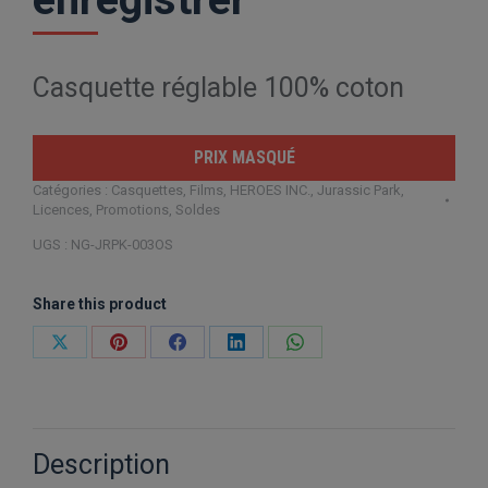
Casquette réglable 100% coton
PRIX MASQUÉ
Catégories :
Casquettes
,
Films
,
HEROES INC.
,
Jurassic Park
,
Licences
,
Promotions
,
Soldes
UGS :
NG-JRPK-003OS
Share this product
Partager
Partager
Partager
Partager
Partager
sur
sur
sur
sur
sur
X
Pinterest
Facebook
LinkedIn
WhatsApp
Description