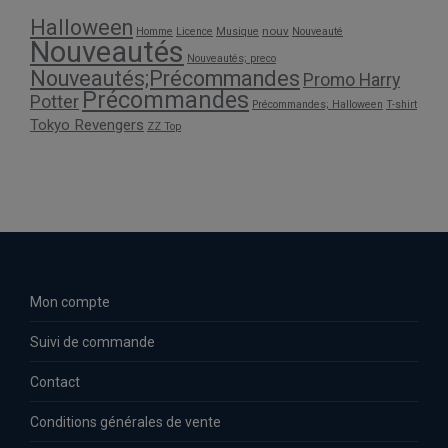
Halloween
nouv
Homme
Licence
Musique
Nouveauté
Nouveautés
Nouveautés; preco
Nouveautés;Précommandes
Promo Harry
Précommandes
Potter
Précommandes; Halloween
T-shirt
Tokyo Revengers
ZZ Top
Mon compte
Suivi de commande
Contact
Conditions générales de vente