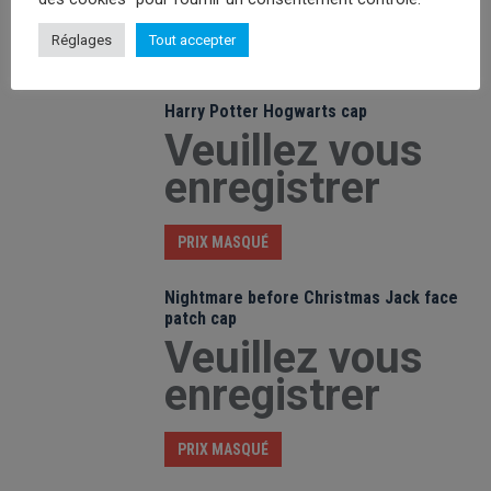
enregistrer
Réglages
Tout accepter
PRIX MASQUÉ
Harry Potter Hogwarts cap
Veuillez vous
enregistrer
PRIX MASQUÉ
Nightmare before Christmas Jack face
patch cap
Veuillez vous
enregistrer
PRIX MASQUÉ