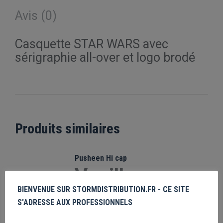
Avis (0)
Casquette STAR WARS avec
sérigraphie all-over et logo brodé
Produits similaires
Pusheen Hi cap
Veuillez vous
enregistrer
BIENVENUE SUR STORMDISTRIBUTION.FR - CE SITE
S'ADRESSE AUX PROFESSIONNELS
PRIX MASQUÉ