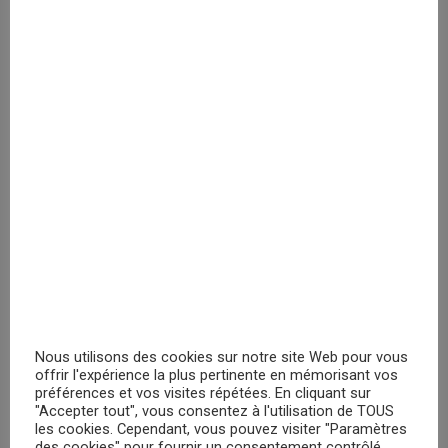
Pokemon Pikachu Wink cap
Veuillez vous
enregistrer
PRIX MASQUÉ
Pusheen Good vibes cap
Veuillez vous
enregistrer
PRIX MASQUÉ
Nous utilisons des cookies sur notre site Web pour vous
offrir l'expérience la plus pertinente en mémorisant vos
Jurassic Park Camo Gold Logo
préférences et vos visites répétées. En cliquant sur
Veuillez vous
"Accepter tout", vous consentez à l'utilisation de TOUS
les cookies. Cependant, vous pouvez visiter "Paramètres
des cookies" pour fournir un consentement contrôlé.