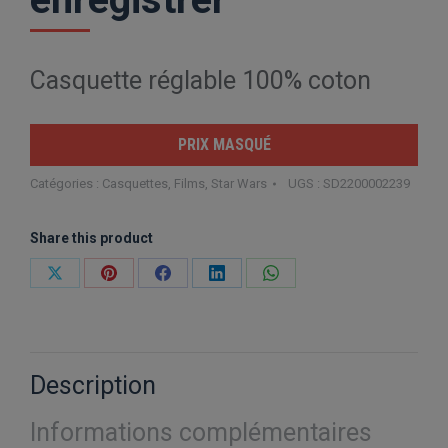
Casquette réglable 100% coton
PRIX MASQUÉ
Catégories :
Casquettes
,
Films
,
Star Wars
UGS :
SD2200002239
Share this product
Partager
Partager
Partager
Partager
Partager
sur
sur
sur
sur
sur
X
Pinterest
Facebook
LinkedIn
WhatsApp
Description
Informations complémentaires