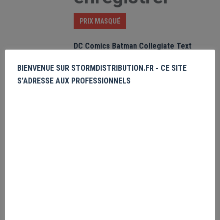
PRIX MASQUÉ
DC Comics Batman Collegiate Text
Veuillez vous
BIENVENUE SUR STORMDISTRIBUTION.FR - CE SITE
enregistrer
S'ADRESSE AUX PROFESSIONNELS
PRIX MASQUÉ
RECHERCHER
PROMOTIONS