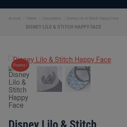
Vous êtes ici :
Accueil
Textile
Casquettes
Disney Lilo & Stitch Happy Face
DISNEY LILO & STITCH HAPPY FACE
Promo !
Disney Lilo & Stitch