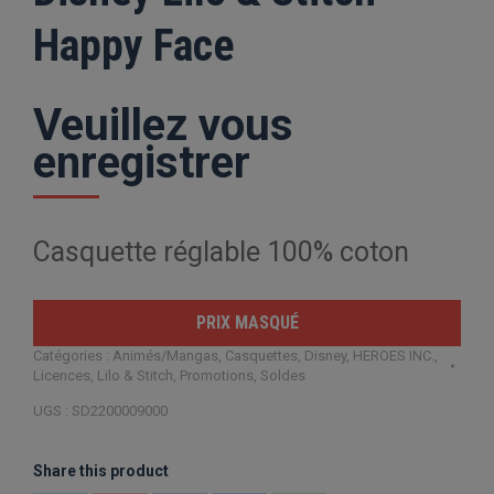
Happy Face
Veuillez vous
enregistrer
Casquette réglable 100% coton
PRIX MASQUÉ
Catégories :
Animés/Mangas
,
Casquettes
,
Disney
,
HEROES INC.
,
Licences
,
Lilo & Stitch
,
Promotions
,
Soldes
UGS :
SD2200009000
Share this product