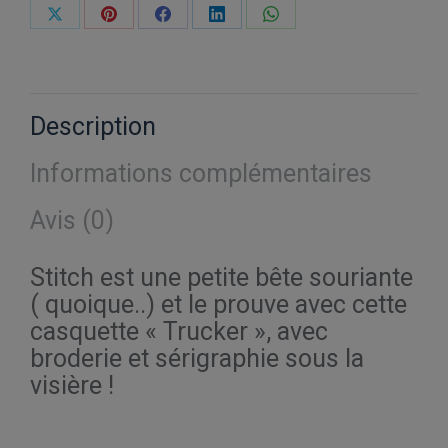
Partager
Partager
Partager
Partager
Partager
sur
sur
sur
sur
sur
X
Pinterest
Facebook
LinkedIn
WhatsApp
Description
Informations complémentaires
Avis (0)
Stitch est une petite bête souriante
( quoique..) et le prouve avec cette
casquette « Trucker », avec
broderie et sérigraphie sous la
visière !