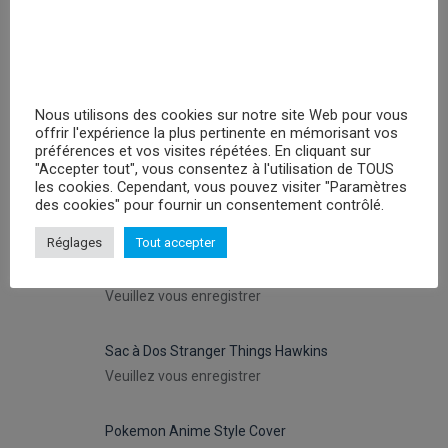
Peluches Hello Kitty Keroppy- 30cm
Veuillez vous enregistrer
Peluche Attack On Titan Levi - 29cm
Nous utilisons des cookies sur notre site Web pour vous
offrir l'expérience la plus pertinente en mémorisant vos
Veuillez vous enregistrer
préférences et vos visites répétées. En cliquant sur
"Accepter tout", vous consentez à l'utilisation de TOUS
les cookies. Cependant, vous pouvez visiter "Paramètres
Peluche Attack On Titan Eren Jaeger - 29cm
des cookies" pour fournir un consentement contrôlé.
Veuillez vous enregistrer
Réglages
Tout accepter
Peluche Chainsaw Man Pochita (Petite = 25 cm)
Veuillez vous enregistrer
Sac à Dos Stranger Things Hawkins
Veuillez vous enregistrer
Pokemon Anime Style Cover