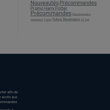
Nouveautés;Précommandes
Promo Harry Potter
Précommandes
Précommandes;
Tokyo Revengers
Halloween
T-shirt
ZZ Top
cter afin de
r accès aux
s commandes