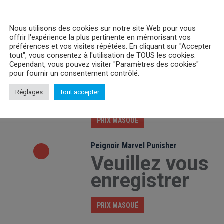
Nous utilisons des cookies sur notre site Web pour vous
offrir l'expérience la plus pertinente en mémorisant vos
préférences et vos visites répétées. En cliquant sur "Accepter
tout", vous consentez à l'utilisation de TOUS les cookies.
Peignoir Marvel Spider Man
Cependant, vous pouvez visiter "Paramètres des cookies"
Veuillez vous
pour fournir un consentement contrôlé.
enregistrer
Réglages
Tout accepter
PRIX MASQUÉ
Peignoir Marvel Punisher
Veuillez vous
enregistrer
PRIX MASQUÉ