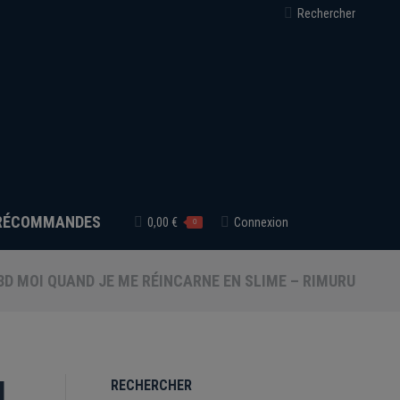
Recherche
Rechercher
:
RÉCOMMANDES
0,00
€
Connexion
0
3D MOI QUAND JE ME RÉINCARNE EN SLIME – RIMURU
d
RECHERCHER