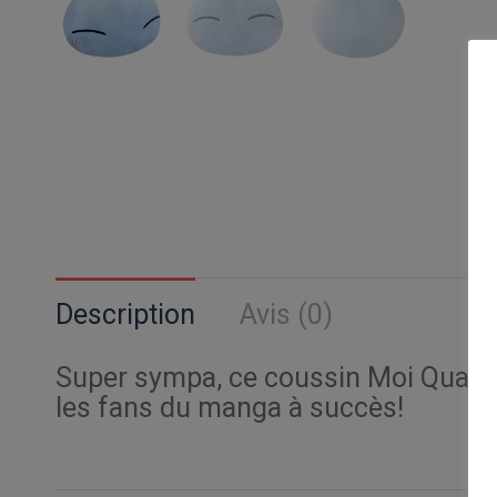
Description
Avis (0)
Super sympa, ce coussin Moi Quand J
les fans du manga à succès!