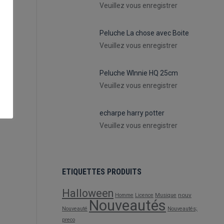
Veuillez vous enregistrer
Peluche La chose avec Boite
Veuillez vous enregistrer
Peluche WInnie HQ 25cm
Veuillez vous enregistrer
echarpe harry potter
Veuillez vous enregistrer
ETIQUETTES PRODUITS
Halloween
nouv
Homme
Licence
Musique
Nouveautés
Nouveauté
Nouveautés;
preco