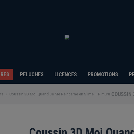
IRES
PELUCHES
LICENCES
PROMOTIONS
P
COUSSIN 
ns
Coussin 3D Moi Quand Je Me Réincarne en Slime – Rimuru
Coussin 3D Moi Quan