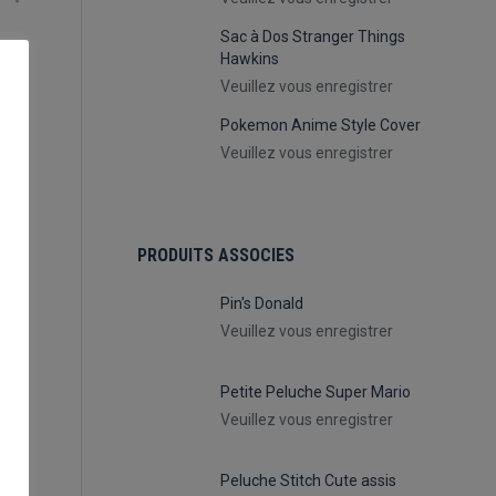
Sac à Dos Stranger Things
Hawkins
Veuillez vous enregistrer
Pokemon Anime Style Cover
Veuillez vous enregistrer
PRODUITS ASSOCIES
Pin's Donald
Veuillez vous enregistrer
Petite Peluche Super Mario
Veuillez vous enregistrer
Peluche Stitch Cute assis