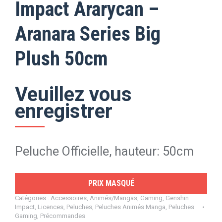
Impact Ararycan –
Aranara Series Big
Plush 50cm
Veuillez vous
enregistrer
Peluche Officielle, hauteur: 50cm
PRIX MASQUÉ
Catégories :
Accessoires
,
Animés/Mangas
,
Gaming
,
Genshin
Impact
,
Licences
,
Peluches
,
Peluches Animés Manga
,
Peluches
Gaming
,
Précommandes