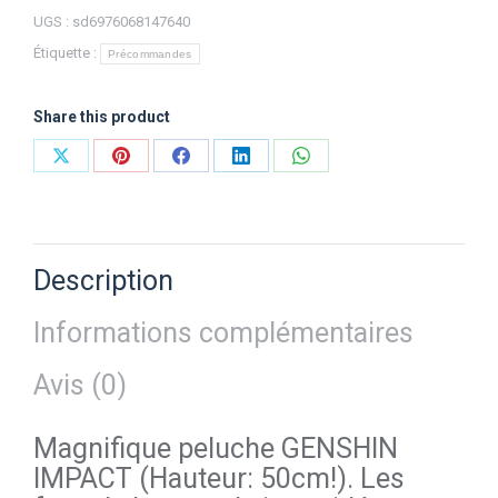
UGS :
sd6976068147640
Étiquette :
Précommandes
Share this product
Partager
Partager
Partager
Partager
Partager
sur
sur
sur
sur
sur
X
Pinterest
Facebook
LinkedIn
WhatsApp
Description
Informations complémentaires
Avis (0)
Magnifique peluche GENSHIN
IMPACT (Hauteur: 50cm!). Les