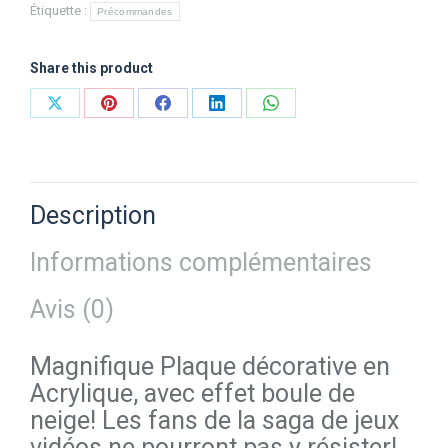
Étiquette :
Précommandes
Share this product
Partager
Partager
Partager
Partager
Partager
sur
sur
sur
sur
sur
X
Pinterest
Facebook
LinkedIn
WhatsApp
Description
Informations complémentaires
Avis (0)
Magnifique Plaque décorative en
Acrylique, avec effet boule de
neige! Les fans de la saga de jeux
vidéos ne pourront pas y résister!