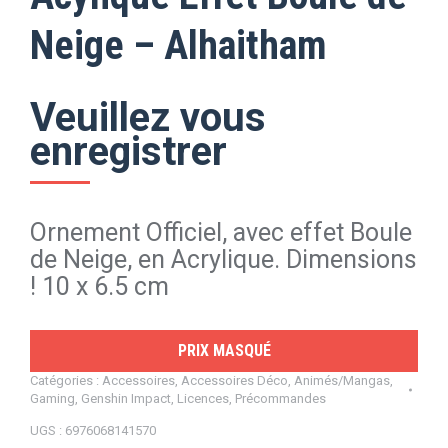
Neige – Alhaitham
Veuillez vous
enregistrer
Ornement Officiel, avec effet Boule
de Neige, en Acrylique. Dimensions
! 10 x 6.5 cm
PRIX MASQUÉ
Catégories :
Accessoires
,
Accessoires Déco
,
Animés/Mangas
,
Gaming
,
Genshin Impact
,
Licences
,
Précommandes
UGS :
6976068141570