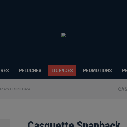
IRES
PELUCHES
LICENCES
PROMOTIONS
P
CAS
ademia Izuku Face
Casquette Snapback