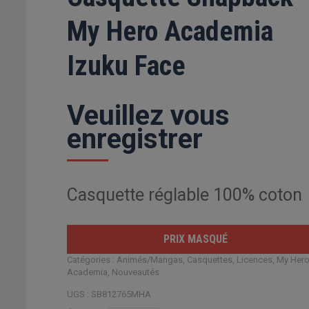
My Hero Academia
Izuku Face
Veuillez vous
enregistrer
Casquette réglable 100% coton
PRIX MASQUÉ
Catégories :
Animés/Mangas
,
Casquettes
,
Licences
,
My Her
Academia
,
Nouveautés
UGS :
SB812765MHA