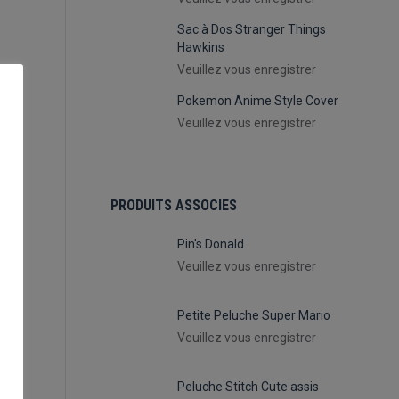
Sac à Dos Stranger Things
Hawkins
Veuillez vous enregistrer
Pokemon Anime Style Cover
Veuillez vous enregistrer
PRODUITS ASSOCIES
Pin's Donald
Veuillez vous enregistrer
Petite Peluche Super Mario
Veuillez vous enregistrer
Peluche Stitch Cute assis