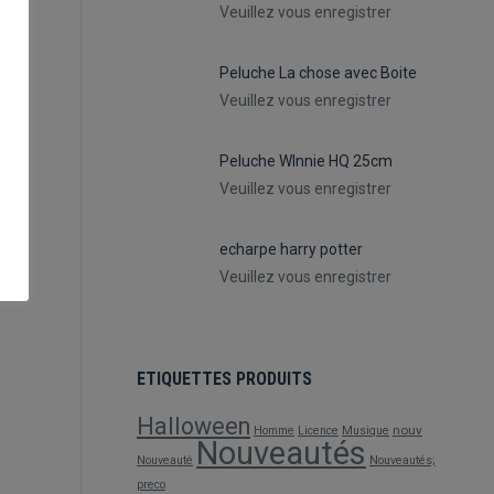
Veuillez vous enregistrer
Peluche La chose avec Boite
Veuillez vous enregistrer
Peluche WInnie HQ 25cm
Veuillez vous enregistrer
echarpe harry potter
Veuillez vous enregistrer
ETIQUETTES PRODUITS
Halloween
nouv
Homme
Licence
Musique
Nouveautés
Nouveauté
Nouveautés;
preco