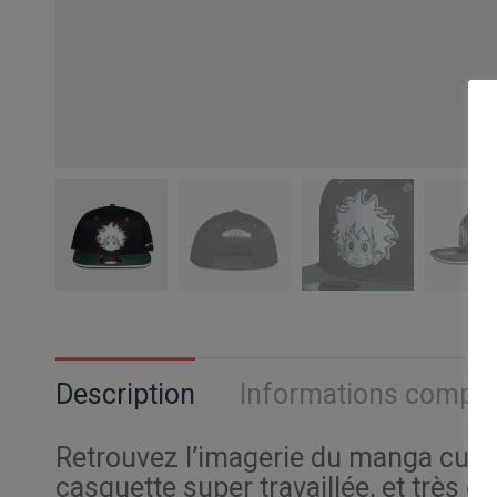
Description
Informations compl
Retrouvez l’imagerie du manga cul
casquette super travaillée, et très eff