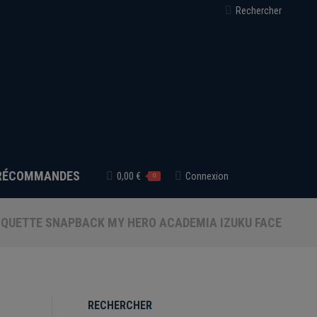
Recherche
Rechercher
:
RÉCOMMANDES
0,00
€
Connexion
0
QUETTE SNAPBACK MY HERO ACADEMIA IZUKU FACE
RECHERCHER