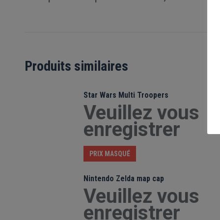
Produits similaires
Star Wars Multi Troopers
Veuillez vous
enregistrer
PRIX MASQUÉ
Nintendo Zelda map cap
Veuillez vous
enregistrer