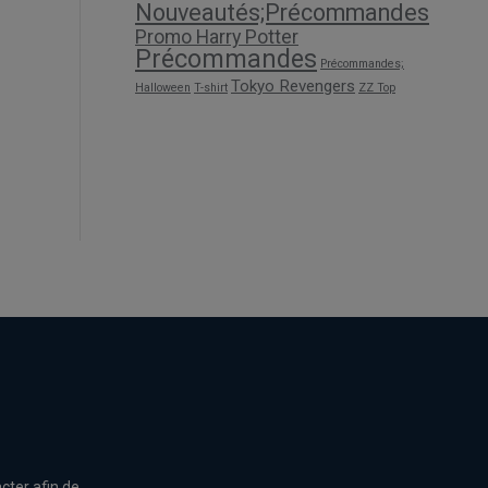
Nouveautés;Précommandes
Promo Harry Potter
Précommandes
Précommandes;
Tokyo Revengers
Halloween
T-shirt
ZZ Top
cter afin de