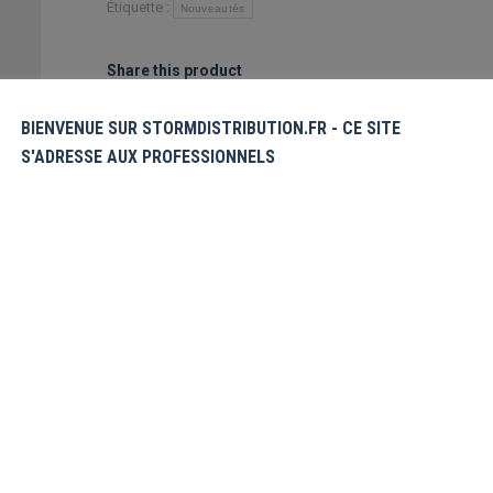
Étiquette :
Nouveautés
Share this product
Partager
Partager
Partager
Partager
Partager
BIENVENUE SUR STORMDISTRIBUTION.FR - CE SITE
S'ADRESSE AUX PROFESSIONNELS
sur
sur
sur
sur
sur
X
Pinterest
Facebook
LinkedIn
WhatsApp
émentaires
Avis (0)
te « MY HERO ACADEMIA », avec cette
icace!!