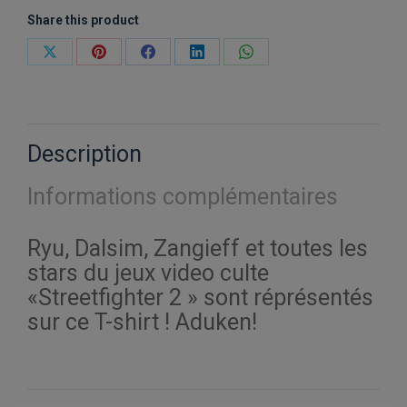
White
Share this product
Partager
Partager
Partager
Partager
Partager
sur
sur
sur
sur
sur
X
Pinterest
Facebook
LinkedIn
WhatsApp
Description
Informations complémentaires
Ryu, Dalsim, Zangieff et toutes les
stars du jeux video culte
«Streetfighter 2 » sont réprésentés
sur ce T-shirt ! Aduken!