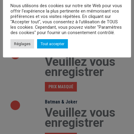
The Goonies Skull Map
Nous utilisons des cookies sur notre site Web pour vous
Veuillez vous
offrir l'expérience la plus pertinente en mémorisant vos
préférences et vos visites répétées. En cliquant sur
enregistrer
"Accepter tout", vous consentez à l'utilisation de TOUS
les cookies. Cependant, vous pouvez visiter "Paramètres
des cookies" pour fournir un consentement contrôlé.
PRIX MASQUÉ
Réglages
Tout accepter
E.T- Moon Ride Silhouette
Veuillez vous
enregistrer
PRIX MASQUÉ
Batman & Joker
Veuillez vous
enregistrer