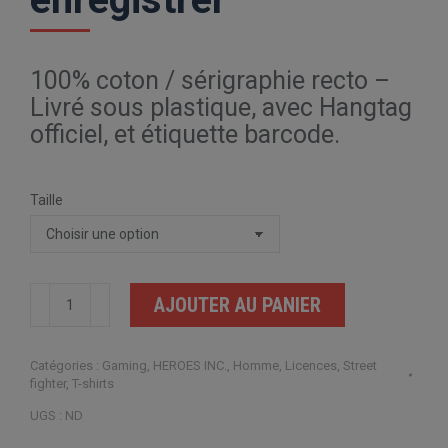
100% coton / sérigraphie recto –
Livré sous plastique, avec Hangtag
officiel, et étiquette barcode.
Taille
quantité
AJOUTER AU PANIER
de
Streetfighter
Catégories :
Gaming
,
HEROES INC.
,
Homme
,
Licences
,
Street
2
fighter
,
T-shirts
Group
UGS :
ND
Shot