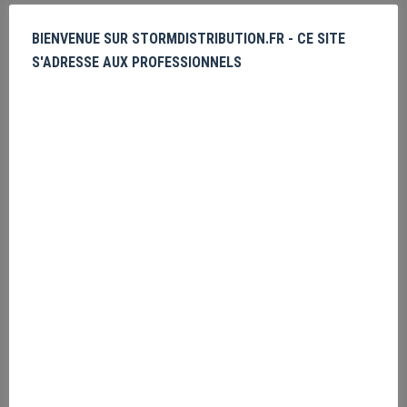
Produits similaires
BIENVENUE SUR STORMDISTRIBUTION.FR - CE SITE
S'ADRESSE AUX PROFESSIONNELS
The Gremlins Fur Balls
Veuillez vous
enregistrer
PRIX MASQUÉ
Friday the 13th Poster
Veuillez vous
enregistrer
PRIX MASQUÉ