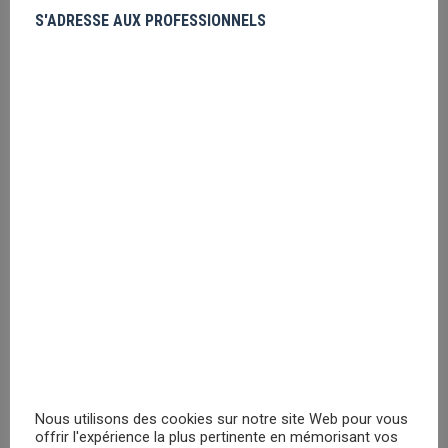
The Gremlins Homeage Style
S'ADRESSE AUX PROFESSIONNELS
Veuillez vous
enregistrer
PRIX MASQUÉ
The Gremlins Fur Balls
Veuillez vous
enregistrer
PRIX MASQUÉ
The Goonies Skull Map
Veuillez vous
enregistrer
Nous utilisons des cookies sur notre site Web pour vous
offrir l'expérience la plus pertinente en mémorisant vos