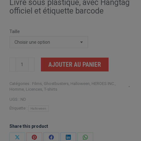
Livré sous plastique, avec Hangtag
officiel et étiquette barcode
Taille
quantité
AJOUTER AU PANIER
de
Ghostbusters
Catégories :
Films
,
Ghostbusters
,
Halloween
,
HEROES INC.
,
Stay
Homme
,
Licences
,
T-shirts
Puft
UGS :
ND
Square
Étiquette :
Halloween
Share this product