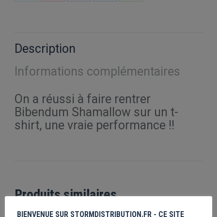
Partager
Partager
Partager
Partager
Partager
sur
sur
sur
sur
sur
X
Pinterest
Facebook
LinkedIn
WhatsApp
Description
Informations complémentaires
On a réussi à faire rentrer
Bibendum Shamallow sur un t-
shirt, une vraie performance !!
Produits similaires
BIENVENUE SUR STORMDISTRIBUTION.FR - CE SITE