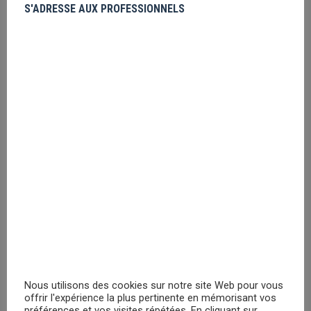
Veuillez vous
S'ADRESSE AUX PROFESSIONNELS
enregistrer
PRIX MASQUÉ
Flash Logo
Veuillez vous
enregistrer
PRIX MASQUÉ
Superman Logo
Veuillez vous
enregistrer
Nous utilisons des cookies sur notre site Web pour vous
offrir l'expérience la plus pertinente en mémorisant vos
PRIX MASQUÉ
préférences et vos visites répétées. En cliquant sur