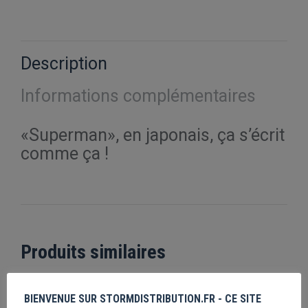
sur
sur
sur
sur
sur
X
Pinterest
Facebook
LinkedIn
WhatsApp
Description
Informations complémentaires
«Superman», en japonais, ça s’écrit
comme ça !
Produits similaires
The Goonies Never Say Die
BIENVENUE SUR STORMDISTRIBUTION.FR - CE SITE