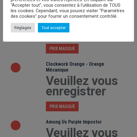
"Accepter tout", vous consentez à l'utilisation de TOUS
les cookies. Cependant, vous pouvez visiter "Paramètres
Batman Logo
des cookies" pour fournir un consentement contrôlé.
Veuillez vous
Réglages
Tout accepter
enregistrer
PRIX MASQUÉ
Clockwork Orange - Orange
Mécanique
Veuillez vous
enregistrer
PRIX MASQUÉ
Among Us Purple Impostor
Veuillez vous