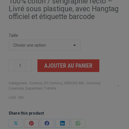
100% coton / sérigraphie recto –
Livré sous plastique, avec Hangtag
officiel et étiquette barcode
Taille
quantité
AJOUTER AU PANIER
de
Superman
Catégories :
Comics
,
DC Comics
,
HEROES INC.
,
Homme
,
Japanese
Licences
,
Superman
,
T-shirts
Logo
UGS :
ND
Distressed
Share this product
Partager
Partager
Partager
Partager
Partager