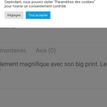
Cependant, vous pouvez visiter "Paramètres des cookies"
pour fournir un consentement contrôlé.
Réglages
Tout accepter
émentaires
Avis (0)
ement magnifique avec son big print. Le
r