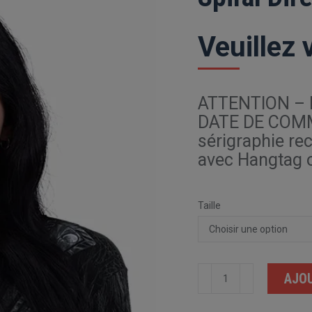
Veuillez 
ATTENTION – 
DATE DE COMM
sérigraphie rec
avec Hangtag of
Taille
quantité
AJOU
de
Spiral