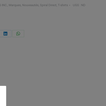
 INC.
,
Marques
,
Nouveautés
,
Spiral Direct
,
T-shirts
UGS :
ND
ager
Partager
Partager
sur
sur
ebook
LinkedIn
WhatsApp