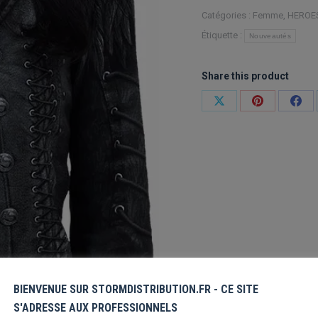
Direct
Catégories :
Femme
,
HEROES
-
Étiquette :
Nouveautés
Gothess
Wrap
Share this product
Partager
Partager
Part
sur
sur
sur
X
Pinterest
Fac
BIENVENUE SUR STORMDISTRIBUTION.FR - CE SITE
S'ADRESSE AUX PROFESSIONNELS