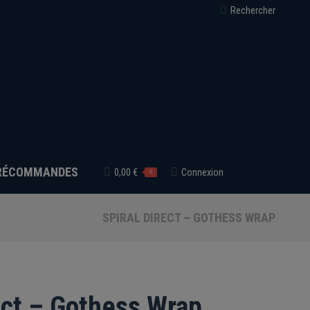
Recherche
Rechercher
:
RÉCOMMANDES
0,00
€
Connexion
0
SPIRAL DIRECT – GOTHESS WRAP
ect – Gothess Wrap