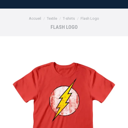
Vous êtes ici :
Accueil
Textile
T-shirts
Flash Logo
FLASH LOGO
Promo !