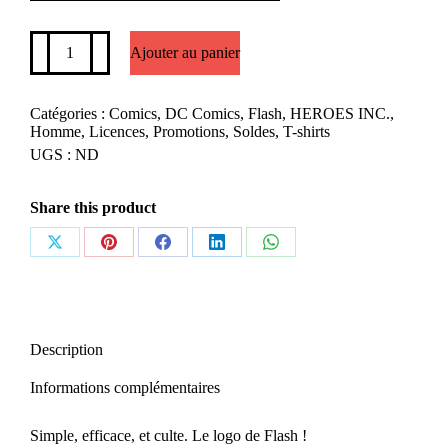
quantité
Ajouter au panier
de
Flash
Logo
Catégories :
Comics
,
DC Comics
,
Flash
,
HEROES INC.
,
Homme
,
Licences
,
Promotions
,
Soldes
,
T-shirts
UGS :
ND
Share this product
Partager
Partager
Partager
Partager
Partager
sur
sur
sur
sur
sur
X
Pinterest
Facebook
LinkedIn
WhatsApp
Description
Informations complémentaires
Simple, efficace, et culte. Le logo de Flash !