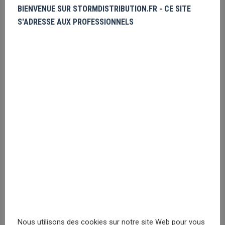
BIENVENUE SUR STORMDISTRIBUTION.FR - CE SITE
Ghostbusters Stay Puft Square
S'ADRESSE AUX PROFESSIONNELS
Veuillez vous
enregistrer
PRIX MASQUÉ
Batman The Joker
Veuillez vous
enregistrer
PRIX MASQUÉ
Flash Logo
Veuillez vous
Nous utilisons des cookies sur notre site Web pour vous