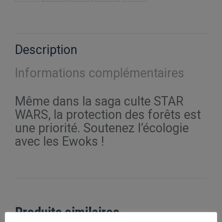
Partager
Partager
Partager
Partager
Partager
sur
sur
sur
sur
sur
X
Pinterest
Facebook
LinkedIn
WhatsApp
Description
Informations complémentaires
Même dans la saga culte STAR
WARS, la protection des forêts est
une priorité. Soutenez l’écologie
avec les Ewoks !
Produits similaires