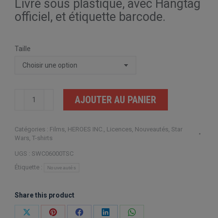
Livré sous plastique, avec Hangtag
officiel, et étiquette barcode.
Taille
quantité
AJOUTER AU PANIER
de
Star
Catégories :
Films
,
HEROES INC.
,
Licences
,
Nouveautés
,
Star
Wars
Wars
,
T-shirts
Protect
UGS :
SWC06000TSC
Our
Étiquette :
Nouveautés
Forest
Ewoks
Share this product