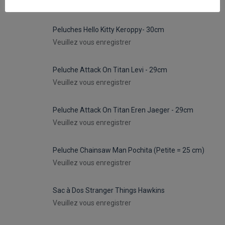
PROMOTIONS
Peluches Hello Kitty Keroppy- 30cm
Veuillez vous enregistrer
Peluche Attack On Titan Levi - 29cm
Veuillez vous enregistrer
Peluche Attack On Titan Eren Jaeger - 29cm
Veuillez vous enregistrer
Peluche Chainsaw Man Pochita (Petite = 25 cm)
Veuillez vous enregistrer
Sac à Dos Stranger Things Hawkins
Veuillez vous enregistrer