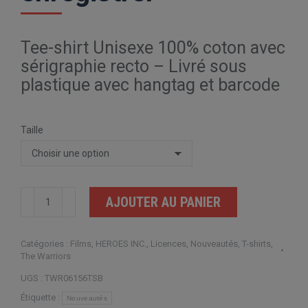
Tee-shirt Unisexe 100% coton avec
sérigraphie recto – Livré sous
plastique avec hangtag et barcode
Taille
quantité
AJOUTER AU PANIER
de
The
Catégories :
Films
,
HEROES INC.
,
Licences
,
Nouveautés
,
T-shirts
,
Warriors
The Warriors
Line
UGS :
TWR06156TSB
up
Étiquette :
Nouveautés