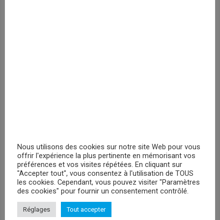
enregistrer
PRIX MASQUÉ
Back To The Future Logo
Veuillez vous
enregistrer
PRIX MASQUÉ
Nous utilisons des cookies sur notre site Web pour vous
offrir l'expérience la plus pertinente en mémorisant vos
RECHERCHER
préférences et vos visites répétées. En cliquant sur
"Accepter tout", vous consentez à l'utilisation de TOUS
les cookies. Cependant, vous pouvez visiter "Paramètres
des cookies" pour fournir un consentement contrôlé.
Réglages
Tout accepter