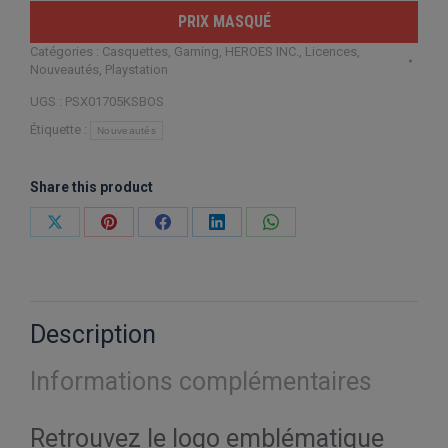
PRIX MASQUÉ
Catégories :
Casquettes
,
Gaming
,
HEROES INC.
,
Licences
,
Nouveautés
,
Playstation
UGS :
PSX01705KSBOS
Étiquette :
Nouveautés
Share this product
Partager
Partager
Partager
Partager
Partager
sur
sur
sur
sur
sur
X
Pinterest
Facebook
LinkedIn
WhatsApp
Description
Informations complémentaires
Retrouvez le logo emblématique