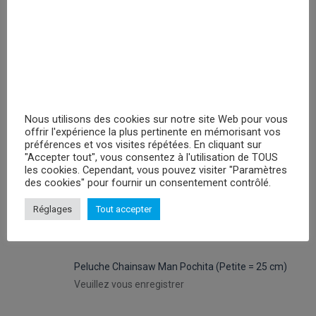
PROMOTIONS
Peluches Hello Kitty Keroppy- 30cm
Veuillez vous enregistrer
Nous utilisons des cookies sur notre site Web pour vous
offrir l'expérience la plus pertinente en mémorisant vos
préférences et vos visites répétées. En cliquant sur
Peluche Attack On Titan Levi - 29cm
"Accepter tout", vous consentez à l'utilisation de TOUS
les cookies. Cependant, vous pouvez visiter "Paramètres
Veuillez vous enregistrer
des cookies" pour fournir un consentement contrôlé.
Réglages
Tout accepter
Peluche Attack On Titan Eren Jaeger - 29cm
Veuillez vous enregistrer
Peluche Chainsaw Man Pochita (Petite = 25 cm)
Veuillez vous enregistrer