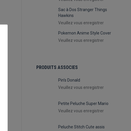
Sac à Dos Stranger Things
Hawkins
Veuillez vous enregistrer
Pokemon Anime Style Cover
Veuillez vous enregistrer
PRODUITS ASSOCIES
Pin's Donald
Veuillez vous enregistrer
Petite Peluche Super Mario
Veuillez vous enregistrer
es
Peluche Stitch Cute assis