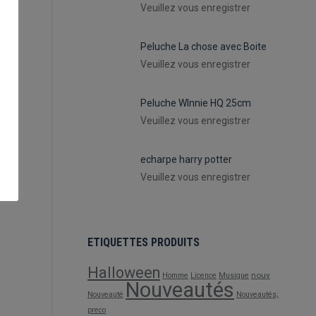
Veuillez vous enregistrer
Peluche La chose avec Boite
Veuillez vous enregistrer
Peluche WInnie HQ 25cm
Veuillez vous enregistrer
echarpe harry potter
Veuillez vous enregistrer
ETIQUETTES PRODUITS
Halloween
nouv
Homme
Licence
Musique
Nouveautés
Nouveauté
Nouveautés;
preco