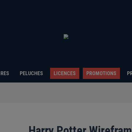
IRES
PELUCHES
LICENCES
PROMOTIONS
P
Harry Potter Wirefra