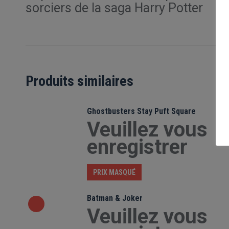
sorciers de la saga Harry Potter
Produits similaires
Ghostbusters Stay Puft Square
Veuillez vous
enregistrer
PRIX MASQUÉ
Batman & Joker
Veuillez vous