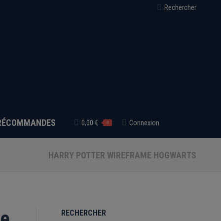
Recherche
Rechercher
:
RÉCOMMANDES
0,00
€
Connexion
0
HARRY POTTER WIREFRAME HOGWARTS
me
RECHERCHER