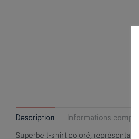
Description
Informations compl
Superbe t-shirt coloré, représentan