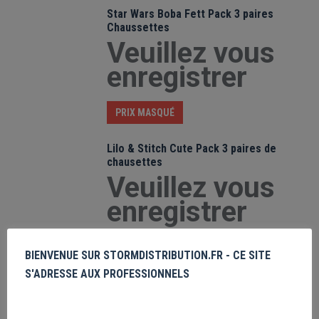
Star Wars Boba Fett Pack 3 paires
Chaussettes
Veuillez vous
enregistrer
PRIX MASQUÉ
Lilo & Stitch Cute Pack 3 paires de
chausettes
Veuillez vous
enregistrer
PRIX MASQUÉ
BIENVENUE SUR STORMDISTRIBUTION.FR - CE SITE
S'ADRESSE AUX PROFESSIONNELS
Nightmare before Christmas Mr Jack
Face coin purse