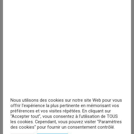
Veuillez vous
enregistrer
PRIX MASQUÉ
RECHERCHER
PRODUITS DE LA CATEGORIE
Nous utilisons des cookies sur notre site Web pour vous
offrir l'expérience la plus pertinente en mémorisant vos
Pulls de Noël
(53)
préférences et vos visites répétées. En cliquant sur
"Accepter tout", vous consentez à l'utilisation de TOUS
les cookies. Cependant, vous pouvez visiter "Paramètres
des cookies" pour fournir un consentement contrôlé.
PROMOTIONS