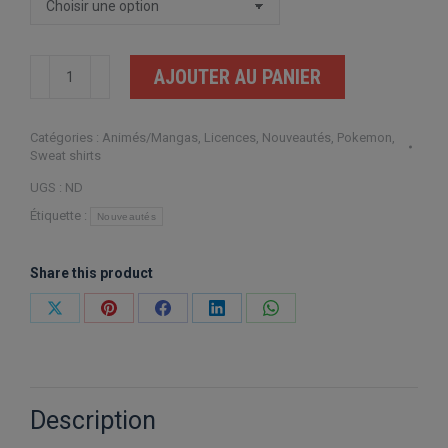
quantité
AJOUTER AU PANIER
de
Teddy
Catégories :
Animés/Mangas
,
Licences
,
Nouveautés
,
Pokemon
,
Pokemon
Sweat shirts
Pikachu
UGS :
ND
Étiquette :
Nouveautés
Share this product
Partager
Partager
Partager
Partager
Partager
sur
sur
sur
sur
sur
X
Pinterest
Facebook
LinkedIn
WhatsApp
Description