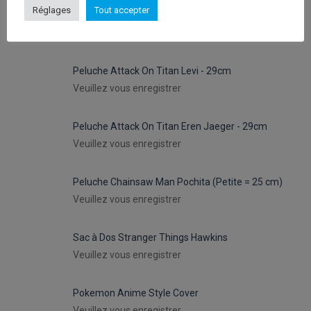
Réglages
Tout accepter
Peluches Hello Kitty Keroppy- 30cm
Veuillez vous enregistrer
Peluche Attack On Titan Levi - 29cm
Veuillez vous enregistrer
Peluche Attack On Titan Eren Jaeger - 29cm
Veuillez vous enregistrer
Peluche Chainsaw Man Pochita (Petite = 25 cm)
Veuillez vous enregistrer
Sac à Dos Stranger Things Hawkins
Veuillez vous enregistrer
Pokemon Anime Style Cover
Veuillez vous enregistrer