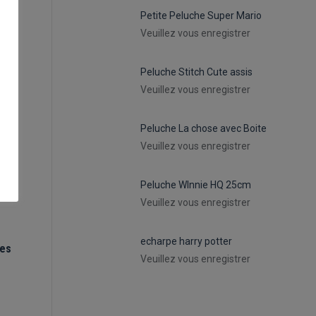
Petite Peluche Super Mario
Veuillez vous enregistrer
Peluche Stitch Cute assis
Veuillez vous enregistrer
Peluche La chose avec Boite
Veuillez vous enregistrer
Peluche WInnie HQ 25cm
Veuillez vous enregistrer
echarpe harry potter
tes
Veuillez vous enregistrer