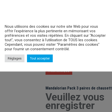
Nous utilisons des cookies sur notre site Web pour vous
offrir l'expérience la plus pertinente en mémorisant vos
préférences et vos visites répétées. En cliquant sur "Accepter
tout", vous consentez à l'utilisation de TOUS les cookies.
Purfect Weekend
Cependant, vous pouvez visiter "Paramètres des cookies"
Veuillez vous
pour fournir un consentement contrôlé.
enregistrer
Réglages
Tout accepter
PRIX MASQUÉ
Mandalorian Pack 3 paires de chauset
Veuillez vous
enregistrer