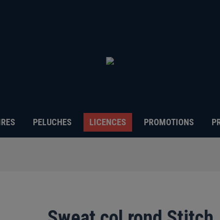
IRES
PELUCHES
LICENCES
PROMOTIONS
P
Sweat col rond Stitch