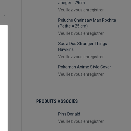
Jaeger - 29cm
Veuillez vous enregistrer
Peluche Chainsaw Man Pochita
(Petite = 25 cm)
Veuillez vous enregistrer
Sac à Dos Stranger Things
Hawkins
Veuillez vous enregistrer
Pokemon Anime Style Cover
Veuillez vous enregistrer
PRODUITS ASSOCIES
Pin's Donald
Veuillez vous enregistrer