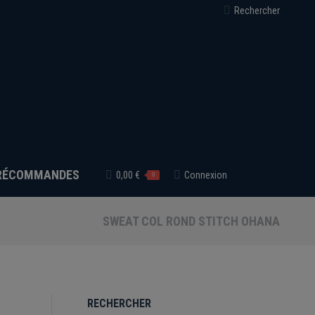
Recherche
Rechercher
:
RÉCOMMANDES
0,00
€
Connexion
0
SWEAT COL ROND STITCH OHANA
RECHERCHER