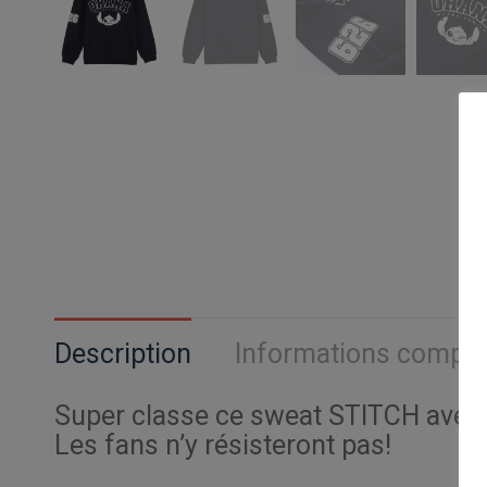
Description
Informations compl
Super classe ce sweat STITCH avec s
Les fans n’y résisteront pas!