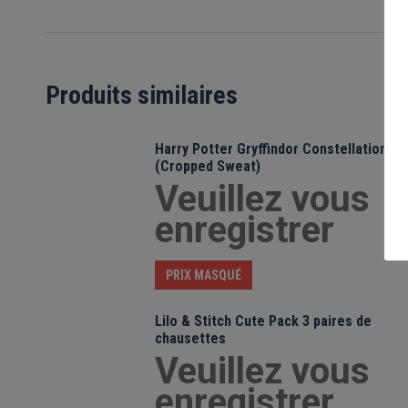
Produits similaires
Harry Potter Gryffindor Constellation
(Cropped Sweat)
Veuillez vous
enregistrer
PRIX MASQUÉ
Lilo & Stitch Cute Pack 3 paires de
chausettes
Veuillez vous
enregistrer