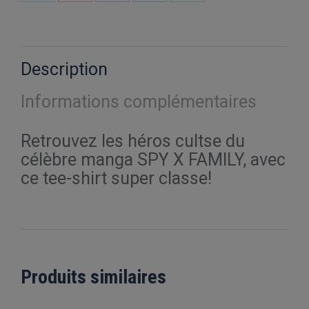
Partager
Partager
Partager
Partager
Partager
sur
sur
sur
sur
sur
X
Pinterest
Facebook
LinkedIn
WhatsApp
Description
Informations complémentaires
Retrouvez les héros cultse du
célèbre manga SPY X FAMILY, avec
ce tee-shirt super classe!
Produits similaires