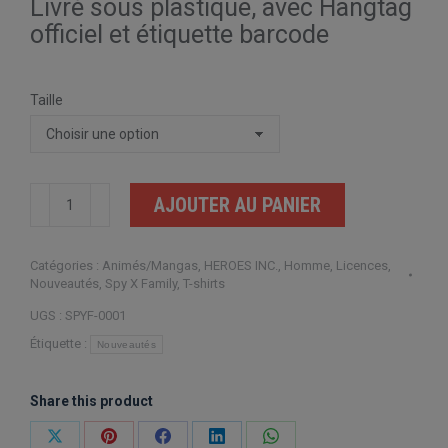
Livré sous plastique, avec Hangtag
officiel et étiquette barcode
Taille
quantité
AJOUTER AU PANIER
de
Spy
Catégories :
Animés/Mangas
,
HEROES INC.
,
Homme
,
Licences
,
X
Nouveautés
,
Spy X Family
,
T-shirts
Family
UGS :
SPYF-0001
Full
Étiquette :
Nouveautés
of
Surprises
Share this product