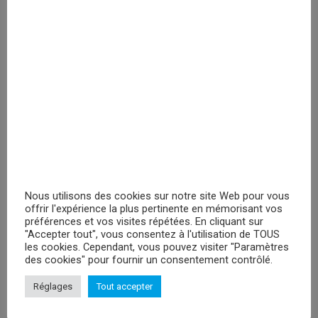
Veuillez vous
enregistrer
PRIX MASQUÉ
RECHERCHER
Nous utilisons des cookies sur notre site Web pour vous
offrir l'expérience la plus pertinente en mémorisant vos
PROMOTIONS
préférences et vos visites répétées. En cliquant sur
"Accepter tout", vous consentez à l'utilisation de TOUS
les cookies. Cependant, vous pouvez visiter "Paramètres
Peluches Hello Kitty Keroppy- 30cm
des cookies" pour fournir un consentement contrôlé.
Veuillez vous enregistrer
Réglages
Tout accepter
Peluche Attack On Titan Levi - 29cm