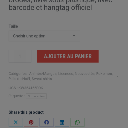
barcode et hangtag officiel
Taille
quantité
AJOUTER AU PANIER
de
PRECO
Catégories :
Animés/Mangas
,
Licences
,
Nouveautés
,
Pokemon
,
LIVRAISON
Pulls de Noël
,
Sweat shirts
MI
UGS :
KW364155POK
OCTOBRE
Étiquette :
Nouveautés
-
Pull
Share this product
de
Noël
Partager
Partager
Partager
Partager
Partager