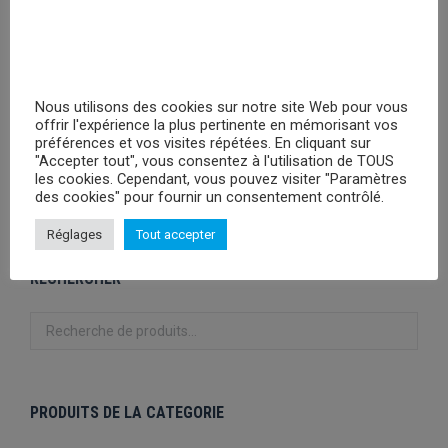
PRIX MASQUÉ
AC/DC - High Voltage hoodie
Veuillez vous
Nous utilisons des cookies sur notre site Web pour vous
offrir l'expérience la plus pertinente en mémorisant vos
enregistrer
préférences et vos visites répétées. En cliquant sur
"Accepter tout", vous consentez à l'utilisation de TOUS
les cookies. Cependant, vous pouvez visiter "Paramètres
PRIX MASQUÉ
des cookies" pour fournir un consentement contrôlé.
Réglages
Tout accepter
RECHERCHER
PRODUITS DE LA CATEGORIE