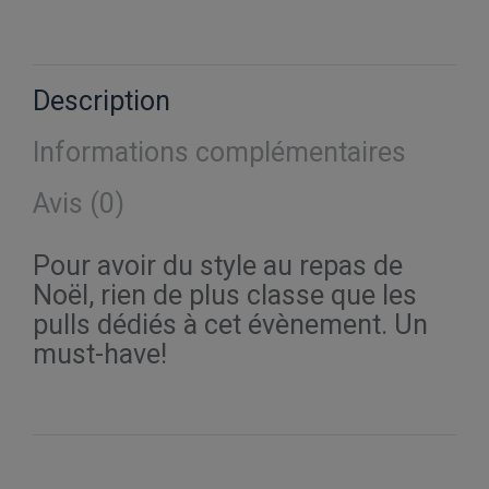
Pokemon
sur
sur
sur
sur
sur
Xmas
X
Pinterest
Facebook
LinkedIn
WhatsApp
Balls
Description
Informations complémentaires
Avis (0)
Pour avoir du style au repas de
Noël, rien de plus classe que les
pulls dédiés à cet évènement. Un
must-have!