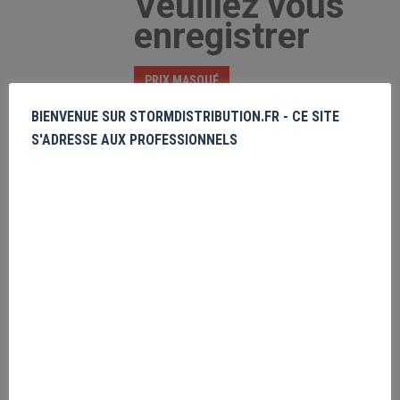
Veuillez vous
enregistrer
PRIX MASQUÉ
BIENVENUE SUR STORMDISTRIBUTION.FR - CE SITE
Harry Potter Gryffindor Constellation
S'ADRESSE AUX PROFESSIONNELS
(Cropped Sweat)
Veuillez vous
enregistrer
PRIX MASQUÉ
Star Wars Boba Fett Pack 3 paires
Chaussettes
Veuillez vous
enregistrer