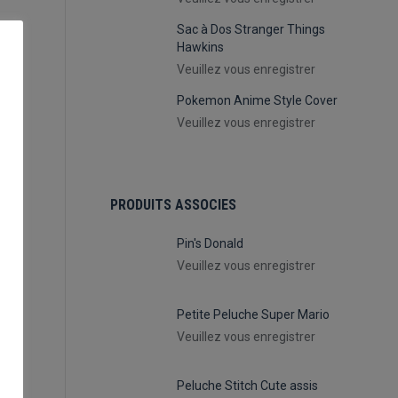
Sac à Dos Stranger Things
Hawkins
Veuillez vous enregistrer
Pokemon Anime Style Cover
Veuillez vous enregistrer
PRODUITS ASSOCIES
Pin's Donald
.
Veuillez vous enregistrer
Petite Peluche Super Mario
Veuillez vous enregistrer
Peluche Stitch Cute assis