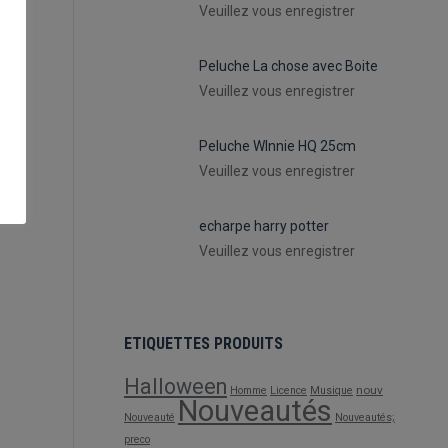
Veuillez vous enregistrer
Peluche La chose avec Boite
Veuillez vous enregistrer
Peluche WInnie HQ 25cm
Veuillez vous enregistrer
echarpe harry potter
Veuillez vous enregistrer
ETIQUETTES PRODUITS
Halloween
nouv
Homme
Licence
Musique
Nouveautés
Nouveauté
Nouveautés;
preco