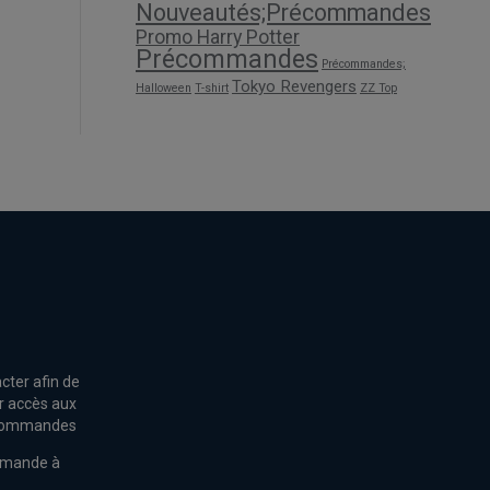
Nouveautés;Précommandes
Promo Harry Potter
Précommandes
Précommandes;
Tokyo Revengers
Halloween
T-shirt
ZZ Top
cter afin de
r accès aux
s commandes
mmande à