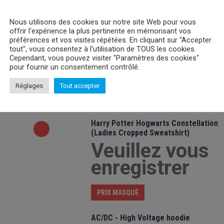
Nous utilisons des cookies sur notre site Web pour vous
offrir l'expérience la plus pertinente en mémorisant vos
Pack Chaussettes Disney Minnie
préférences et vos visites répétées. En cliquant sur "Accepter
tout", vous consentez à l'utilisation de TOUS les cookies.
Veuillez vous
Cependant, vous pouvez visiter "Paramètres des cookies"
enregistrer
pour fournir un consentement contrôlé.
Réglages
Tout accepter
PRIX MASQUÉ
Harry Potter Hogwarts Constellation
(Ladies Cropped Sweatshirt)
Veuillez vous
enregistrer
PRIX MASQUÉ
AC/DC - High Voltage hoodie