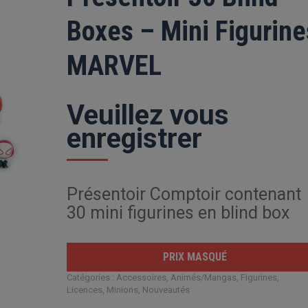
Boxes – Mini Figurine
MARVEL
Veuillez vous
enregistrer
Présentoir Comptoir contenant
30 mini figurines en blind box
PRIX MASQUÉ
Catégories :
Accessoires
,
Animés/Mangas
,
Figurines
,
Licences
,
Minions
,
Nouveautés