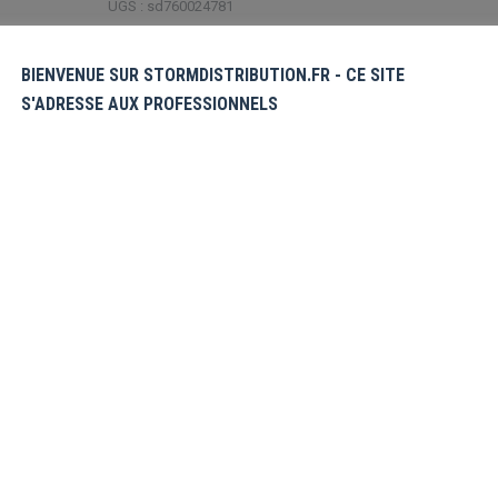
UGS :
sd760024781
Étiquette :
Nouveautés
BIENVENUE SUR STORMDISTRIBUTION.FR - CE SITE
Share this product
S'ADRESSE AUX PROFESSIONNELS
Partager
Partager
Partager
Partager
Partager
sur
sur
sur
sur
sur
X
Pinterest
Facebook
LinkedIn
WhatsApp
émentaires
Avis (0)
t 30 mini figurines de l’univers
MARVEL
r!