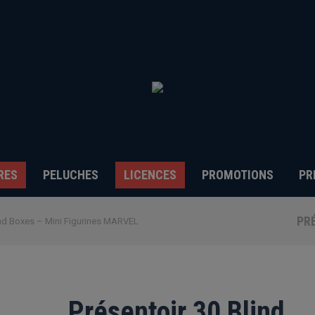
RES
PELUCHES
LICENCES
PROMOTIONS
PR
PRÉ
ind Boxes – Mini Figurines MARVEL
Présentoir 30 Blind