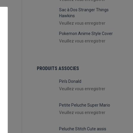
Sac à Dos Stranger Things
Hawkins
Veuillez vous enregistrer
Pokemon Anime Style Cover
Veuillez vous enregistrer
PRODUITS ASSOCIES
Pin's Donald
Veuillez vous enregistrer
Petite Peluche Super Mario
Veuillez vous enregistrer
Peluche Stitch Cute assis