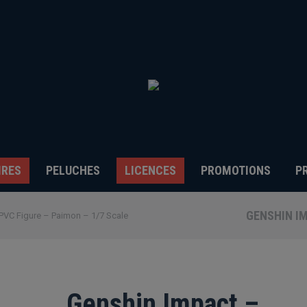
IRES
PELUCHES
LICENCES
PROMOTIONS
P
GENSHIN IM
PVC Figure – Paimon – 1/7 Scale
Genshin Impact –