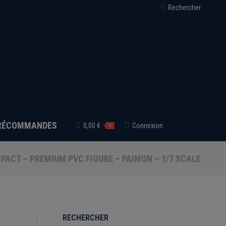
Recherche
Rechercher
:
RÉCOMMANDES
0,00
€
Connexion
0
PACT – PREMIUM PVC FIGURE – PAIMON – 1/7 SCALE
RECHERCHER