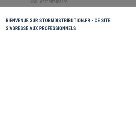
UGS :
6972957483103
Étiquette :
Nouveautés
BIENVENUE SUR STORMDISTRIBUTION.FR - CE SITE
Share this product
S'ADRESSE AUX PROFESSIONNELS
Partager
Partager
Partager
Partager
Partager
sur
sur
sur
sur
sur
X
Pinterest
Facebook
LinkedIn
WhatsApp
émentaires
Avis (0)
vec socle de présentation. Les fans de la
y résister!