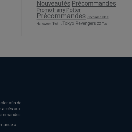
Nouveautés;Précommandes
Promo Harry Potter
Précommandes
Précommandes;
Tokyo Revengers
Halloween
T-shirt
ZZ Top
cter afin de
r accès aux
s commandes
mmande à