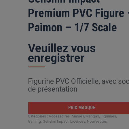
Premium PVC Figure 
Paimon – 1/7 Scale
Veuillez vous
enregistrer
Figurine PVC Officielle, avec soc
de présentation
PRIX MASQUÉ
Catégories :
Accessoires
,
Animés/Mangas
,
Figurines
,
Gaming
,
Genshin Impact
,
Licences
,
Nouveautés