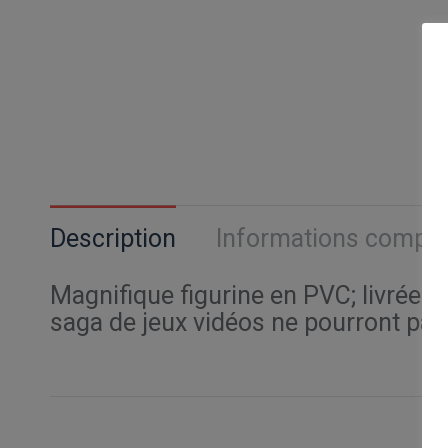
Description
Informations compl
Magnifique figurine en PVC; livrée a
saga de jeux vidéos ne pourront pas 