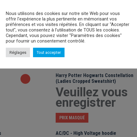
Nous utilisons des cookies sur notre site Web pour vous
offrir l'expérience la plus pertinente en mémorisant vos
Pack Chaussettes Disney Minnie
préférences et vos visites répétées. En cliquant sur "Accepter
tout", vous consentez à l'utilisation de TOUS les cookies.
Veuillez vous
Cependant, vous pouvez visiter "Paramètres des cookies"
enregistrer
pour fournir un consentement contrôlé.
Réglages
Tout accepter
PRIX MASQUÉ
Harry Potter Hogwarts Constellation
(Ladies Cropped Sweatshirt)
Veuillez vous
enregistrer
PRIX MASQUÉ
s
AC/DC - High Voltage hoodie