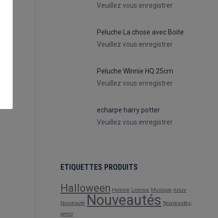
Veuillez vous enregistrer
Peluche La chose avec Boite
Veuillez vous enregistrer
Peluche WInnie HQ 25cm
Veuillez vous enregistrer
echarpe harry potter
Veuillez vous enregistrer
ETIQUETTES PRODUITS
Halloween
nouv
Homme
Licence
Musique
Nouveautés
Nouveauté
Nouveautés;
preco