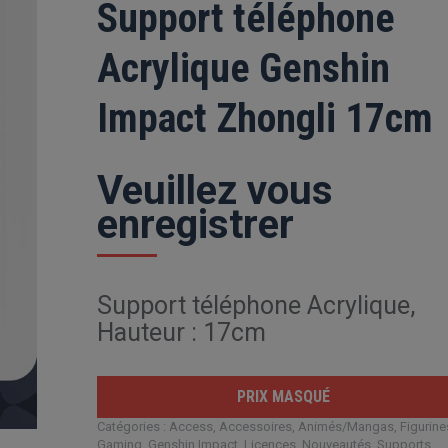
Support téléphone
Acrylique Genshin
Impact Zhongli 17cm
Veuillez vous
enregistrer
Support téléphone Acrylique,
Hauteur : 17cm
PRIX MASQUÉ
Catégories :
Access
,
Accessoires
,
Animés/Mangas
,
Figurine
Gaming
,
Genshin Impact
,
Licences
,
Nouveautés
,
Supports