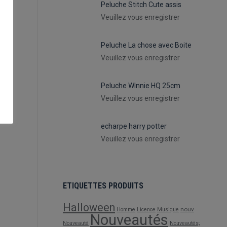
Peluche Stitch Cute assis
Veuillez vous enregistrer
Peluche La chose avec Boite
Veuillez vous enregistrer
Peluche WInnie HQ 25cm
Veuillez vous enregistrer
echarpe harry potter
Veuillez vous enregistrer
ETIQUETTES PRODUITS
Halloween
nouv
Homme
Licence
Musique
Nouveautés
Nouveauté
Nouveautés;