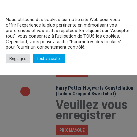
Nous utilisons des cookies sur notre site Web pour vous
offrir l'expérience la plus pertinente en mémorisant vos
préférences et vos visites répétées. En cliquant sur "Accepter
Pack Chaussettes Disney Villains
tout", vous consentez à l'utilisation de TOUS les cookies.
Cependant, vous pouvez visiter "Paramètres des cookies"
Veuillez vous
pour fournir un consentement contrôlé.
enregistrer
Réglages
Tout accepter
PRIX MASQUÉ
Harry Potter Hogwarts Constellation
(Ladies Cropped Sweatshirt)
Veuillez vous
enregistrer
PRIX MASQUÉ