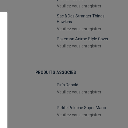
Veuillez vous enregistrer
Sac à Dos Stranger Things
Hawkins
Veuillez vous enregistrer
Pokemon Anime Style Cover
Veuillez vous enregistrer
PRODUITS ASSOCIES
Pin's Donald
Veuillez vous enregistrer
Petite Peluche Super Mario
Veuillez vous enregistrer