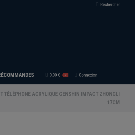
Recherche
Rechercher
:
RÉCOMMANDES
0,00
€
Connexion
0
T TÉLÉPHONE ACRYLIQUE GENSHIN IMPACT ZHONGLI
17CM