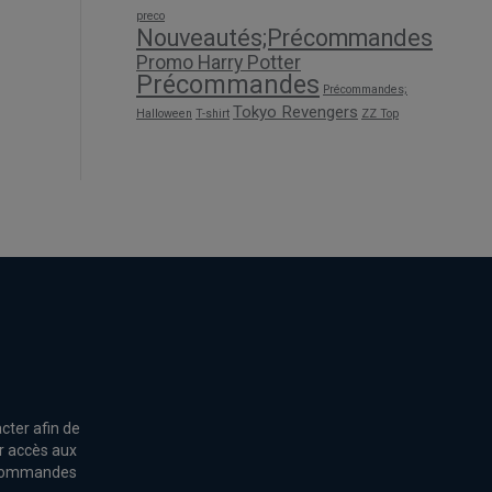
preco
Nouveautés;Précommandes
Promo Harry Potter
Précommandes
Précommandes;
Tokyo Revengers
Halloween
T-shirt
ZZ Top
cter afin de
r accès aux
s commandes