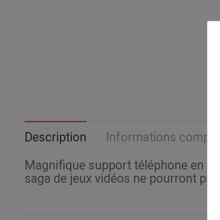
Description
Informations compl
Magnifique support téléphone en acr
saga de jeux vidéos ne pourront pas 