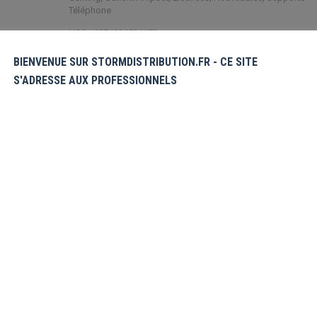
Téléphone
UGS :
6974096534173
Étiquette :
Nouveautés
BIENVENUE SUR STORMDISTRIBUTION.FR - CE SITE
S'ADRESSE AUX PROFESSIONNELS
Share this product
Partager
Partager
Partager
Partager
Partager
sur
sur
sur
sur
sur
X
Pinterest
Facebook
LinkedIn
WhatsApp
émentaires
Avis (0)
ylique; Hauteur 17 cm. Les fans de la
y résister!