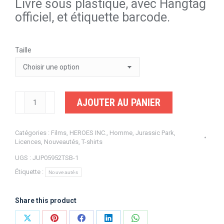
Livré sous plastique, avec Hangtag
officiel, et étiquette barcode.
Taille
quantité
AJOUTER AU PANIER
de
Jurassic
Catégories :
Films
,
HEROES INC.
,
Homme
,
Jurassic Park
,
Park
Licences
,
Nouveautés
,
T-shirts
Mister
UGS :
JUP05952TSB-1
DNA
Étiquette :
Nouveautés
Share this product