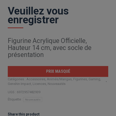
Veuillez vous
enregistrer
Figurine Acrylique Officielle,
Hauteur 14 cm, avec socle de
présentation
PRIX MASQUÉ
Catégories :
Accessoires
,
Animés/Mangas
,
Figurines
,
Gaming
,
Genshin Impact
,
Licences
,
Nouveautés
UGS :
6972957482939
Étiquette :
Nouveautés
Share this product