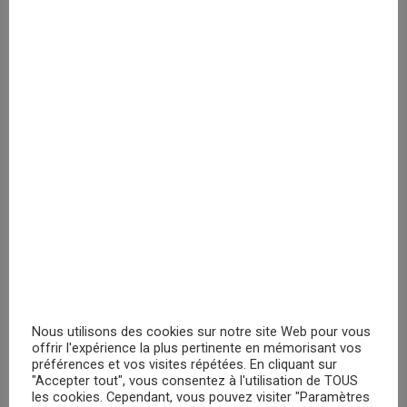
Veuillez vous
enregistrer
PRIX MASQUÉ
DC Comics Green Lantern Logo
Veuillez vous
enregistrer
PRIX MASQUÉ
RECHERCHER
Nous utilisons des cookies sur notre site Web pour vous
offrir l'expérience la plus pertinente en mémorisant vos
préférences et vos visites répétées. En cliquant sur
"Accepter tout", vous consentez à l'utilisation de TOUS
les cookies. Cependant, vous pouvez visiter "Paramètres