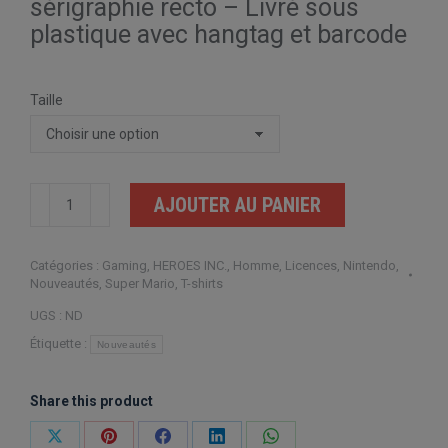
sérigraphie recto – Livré sous
plastique avec hangtag et barcode
Taille
quantité
AJOUTER AU PANIER
de
Nintendo
Catégories :
Gaming
,
HEROES INC.
,
Homme
,
Licences
,
Nintendo
,
Super
Nouveautés
,
Super Mario
,
T-shirts
Mario
UGS :
ND
Plumbing
Étiquette :
Nouveautés
Share this product