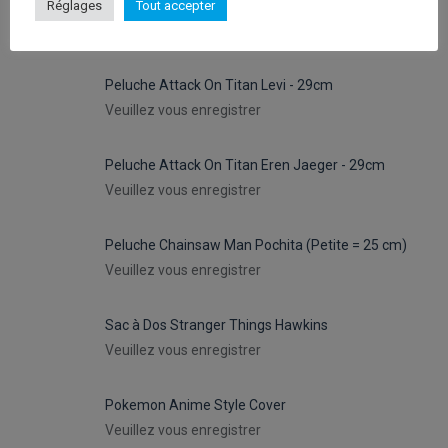
Peluches Hello Kitty Keroppy- 30cm
Réglages
Tout accepter
Veuillez vous enregistrer
Peluche Attack On Titan Levi - 29cm
Veuillez vous enregistrer
Peluche Attack On Titan Eren Jaeger - 29cm
Veuillez vous enregistrer
Peluche Chainsaw Man Pochita (Petite = 25 cm)
Veuillez vous enregistrer
Sac à Dos Stranger Things Hawkins
Veuillez vous enregistrer
Pokemon Anime Style Cover
Veuillez vous enregistrer