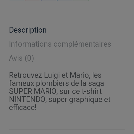
Partager
Partager
Partager
Partager
Partager
sur
sur
sur
sur
sur
X
Pinterest
Facebook
LinkedIn
WhatsApp
Description
Informations complémentaires
Avis (0)
Retrouvez Luigi et Mario, les
fameux plombiers de la saga
SUPER MARIO, sur ce t-shirt
NINTENDO, super graphique et
efficace!