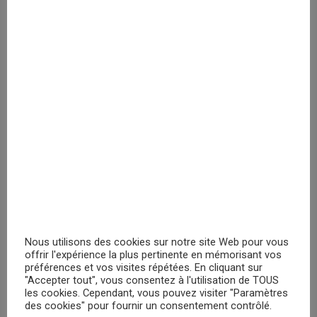
PRIX MASQUÉ
Marvel Pack 3 paires Chaussettes
Veuillez vous
enregistrer
PRIX MASQUÉ
RECHERCHER
Nous utilisons des cookies sur notre site Web pour vous
offrir l'expérience la plus pertinente en mémorisant vos
préférences et vos visites répétées. En cliquant sur
"Accepter tout", vous consentez à l'utilisation de TOUS
les cookies. Cependant, vous pouvez visiter "Paramètres
des cookies" pour fournir un consentement contrôlé.
PROMOTIONS