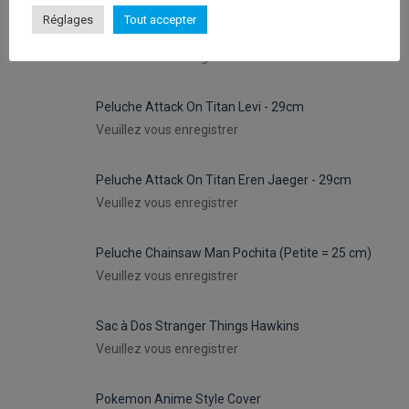
Réglages
Tout accepter
Peluches Hello Kitty Keroppy- 30cm
Veuillez vous enregistrer
Peluche Attack On Titan Levi - 29cm
Veuillez vous enregistrer
Peluche Attack On Titan Eren Jaeger - 29cm
Veuillez vous enregistrer
Peluche Chainsaw Man Pochita (Petite = 25 cm)
Veuillez vous enregistrer
Sac à Dos Stranger Things Hawkins
Veuillez vous enregistrer
Pokemon Anime Style Cover