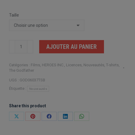
Taille
quantité
AJOUTER AU PANIER
de
The
Catégories :
Films
,
HEROES INC.
,
Licences
,
Nouveautés
,
T-shirts
,
Godfather
The Godfather
The
UGS :
GOD06037TSB
Don
Étiquette :
Nouveautés
Share this product
Partager
Partager
Partager
Partager
Partager
sur
sur
sur
sur
sur