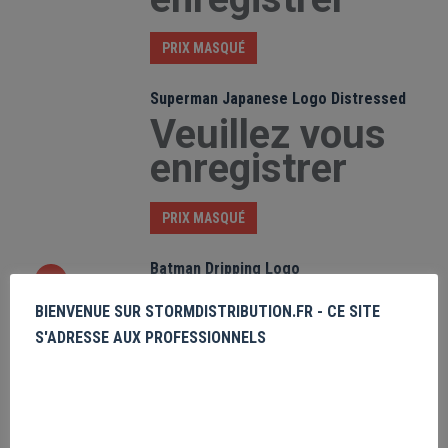
PRIX MASQUÉ
Superman Japanese Logo Distressed
Veuillez vous
enregistrer
PRIX MASQUÉ
Batman Dripping Logo
Veuillez vous
BIENVENUE SUR STORMDISTRIBUTION.FR - CE SITE
enregistrer
S'ADRESSE AUX PROFESSIONNELS
PRIX MASQUÉ
Batman Distressed Logo