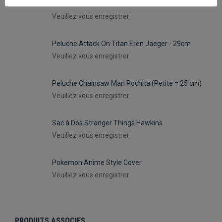
Peluche Attack On Titan Levi - 29cm
Veuillez vous enregistrer
Peluche Attack On Titan Eren Jaeger - 29cm
Veuillez vous enregistrer
Peluche Chainsaw Man Pochita (Petite = 25 cm)
Veuillez vous enregistrer
Sac à Dos Stranger Things Hawkins
Veuillez vous enregistrer
Pokemon Anime Style Cover
Veuillez vous enregistrer
PRODUITS ASSOCIES