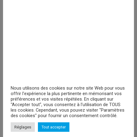
Veuillez vous
enregistrer
PRIX MASQUÉ
RECHERCHER
Nous utilisons des cookies sur notre site Web pour vous
offrir l'expérience la plus pertinente en mémorisant vos
préférences et vos visites répétées. En cliquant sur
PROMOTIONS
"Accepter tout", vous consentez à l'utilisation de TOUS
les cookies. Cependant, vous pouvez visiter "Paramètres
Peluches Hello Kitty Keroppy- 30cm
des cookies" pour fournir un consentement contrôlé.
Veuillez vous enregistrer
Réglages
Tout accepter