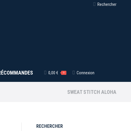
Recherche
Rechercher
:
RÉCOMMANDES
0,00
€
Connexion
0
SWEAT STITCH ALOHA
RECHERCHER