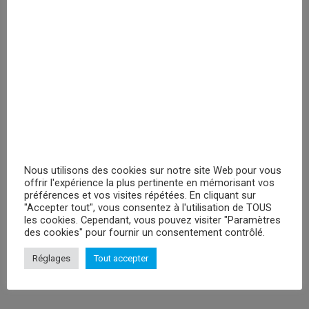
PRIX MASQUÉ
RECHERCHER
Nous utilisons des cookies sur notre site Web pour vous
PROMOTIONS
offrir l'expérience la plus pertinente en mémorisant vos
préférences et vos visites répétées. En cliquant sur
Peluches Hello Kitty Keroppy- 30cm
"Accepter tout", vous consentez à l'utilisation de TOUS
les cookies. Cependant, vous pouvez visiter "Paramètres
Veuillez vous enregistrer
des cookies" pour fournir un consentement contrôlé.
Réglages
Peluche Attack On Titan Levi - 29cm
Tout accepter
Veuillez vous enregistrer