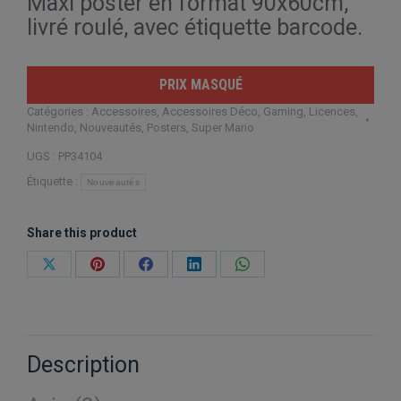
Maxi poster en format 90x60cm,
livré roulé, avec étiquette barcode.
PRIX MASQUÉ
Catégories :
Accessoires
,
Accessoires Déco
,
Gaming
,
Licences
,
Nintendo
,
Nouveautés
,
Posters
,
Super Mario
UGS :
PP34104
Étiquette :
Nouveautés
Share this product
Partager
Partager
Partager
Partager
Partager
sur
sur
sur
sur
sur
X
Pinterest
Facebook
LinkedIn
WhatsApp
Description