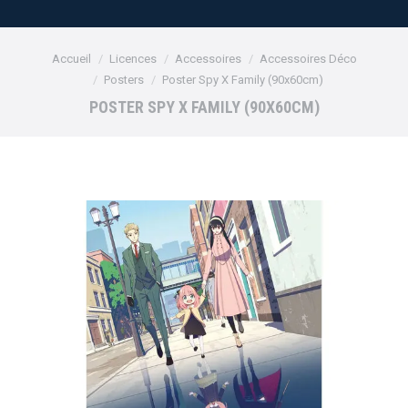
Vous êtes ici :
Accueil
Licences
Accessoires
Accessoires Déco
Posters
Poster Spy X Family (90x60cm)
POSTER SPY X FAMILY (90X60CM)