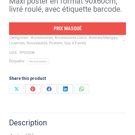
Maxi poster en format 90x60cm,
livré roulé, avec étiquette barcode.
PRIX MASQUÉ
Catégories :
Accessoires
,
Accessoires Déco
,
Animés/Mangas
,
Licences
,
Nouveautés
,
Posters
,
Spy X Family
UGS :
PP35308
Étiquette :
Nouveautés
Share this product
Partager
Partager
Partager
Partager
Partager
sur
sur
sur
sur
sur
X
Pinterest
Facebook
LinkedIn
WhatsApp
Description