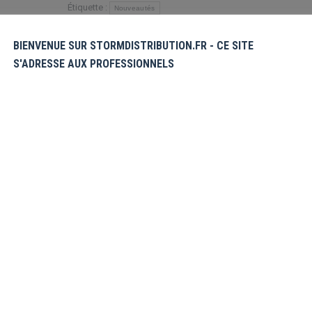
Étiquette :
Nouveautés
BIENVENUE SUR STORMDISTRIBUTION.FR - CE SITE
Share this product
S'ADRESSE AUX PROFESSIONNELS
Partager
Partager
Partager
Partager
Partager
sur
sur
sur
sur
sur
X
Pinterest
Facebook
LinkedIn
WhatsApp
bre homme araignée alias « SPIDER-MAN »
60cm