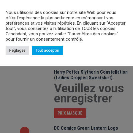
Nous utilisons des cookies sur notre site Web pour vous
Harry Potter Slytherin Constellation
offrir l'expérience la plus pertinente en mémorisant vos
(Ladies Cropped hoodie)
préférences et vos visites répétées. En cliquant sur "Accepter
Veuillez vous
tout", vous consentez à l'utilisation de TOUS les cookies.
Cependant, vous pouvez visiter "Paramètres des cookies"
enregistrer
pour fournir un consentement contrôlé.
Réglages
Tout accepter
PRIX MASQUÉ
Harry Potter Slytherin Constellation
(Ladies Cropped Sweatshirt)
Veuillez vous
enregistrer
PRIX MASQUÉ
DC Comics Green Lantern Logo