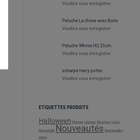
Veuillez vous enregistrer
Peluche La chose avec Boite
Veuillez vous enregistrer
Peluche WInnie HQ 25cm
Veuillez vous enregistrer
echarpe harry potter
Veuillez vous enregistrer
ETIQUETTES PRODUITS
Halloween
nouv
Homme
Licence
Musique
Nouveautés
Nouveauté
Nouveautés;
preco