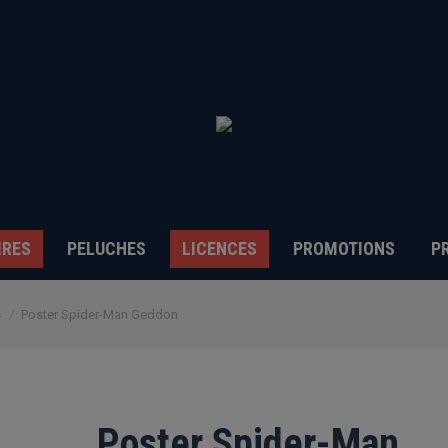
IRES
PELUCHES
LICENCES
PROMOTIONS
P
s
Poster Spider-Man Geddon
Poster Spider-Man