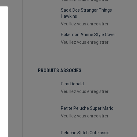
Sac à Dos Stranger Things
Hawkins
Veuillez vous enregistrer
Pokemon Anime Style Cover
Veuillez vous enregistrer
PRODUITS ASSOCIES
,
Pin's Donald
Veuillez vous enregistrer
Petite Peluche Super Mario
Veuillez vous enregistrer
Peluche Stitch Cute assis