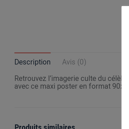
Description
Avis (0)
Retrouvez l’imagerie culte du célè
avec ce maxi poster en format 90x
Produits similaires