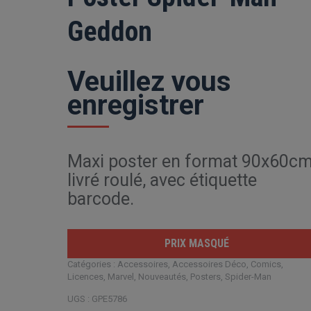
Geddon
Veuillez vous
enregistrer
Maxi poster en format 90x60cm
livré roulé, avec étiquette
barcode.
PRIX MASQUÉ
Catégories :
Accessoires
,
Accessoires Déco
,
Comics
,
Licences
,
Marvel
,
Nouveautés
,
Posters
,
Spider-Man
UGS :
GPE5786