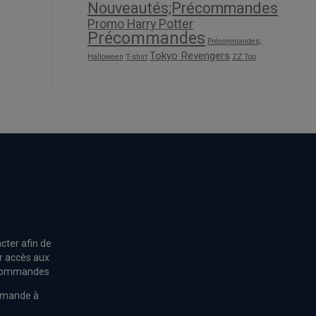
Nouveautés;Précommandes
Promo Harry Potter
Précommandes
Précommandes;
Tokyo Revengers
Halloween
T-shirt
ZZ Top
cter afin de
r accès aux
s commandes
mmande à