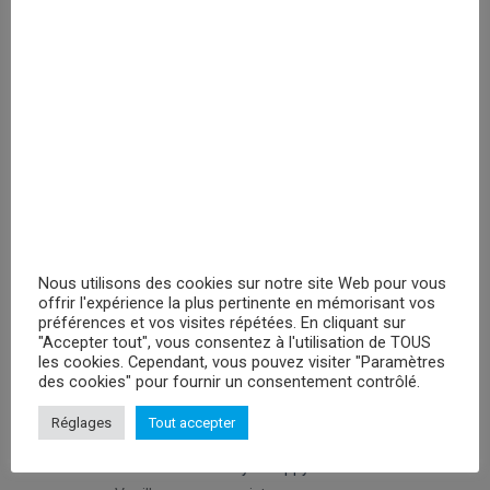
DC Comics Superman Collegiate
Veuillez vous
enregistrer
PRIX MASQUÉ
RECHERCHER
Nous utilisons des cookies sur notre site Web pour vous
offrir l'expérience la plus pertinente en mémorisant vos
préférences et vos visites répétées. En cliquant sur
"Accepter tout", vous consentez à l'utilisation de TOUS
les cookies. Cependant, vous pouvez visiter "Paramètres
des cookies" pour fournir un consentement contrôlé.
PROMOTIONS
Réglages
Tout accepter
Peluches Hello Kitty Keroppy- 30cm