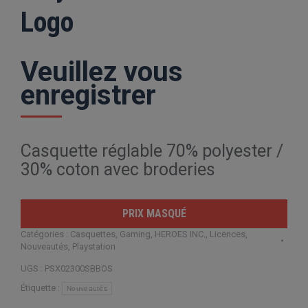
Logo
Veuillez vous
enregistrer
Casquette réglable 70% polyester /
30% coton avec broderies
PRIX MASQUÉ
Catégories :
Casquettes
,
Gaming
,
HEROES INC.
,
Licences
,
Nouveautés
,
Playstation
UGS :
PSX02300SBBOS
Étiquette :
Nouveautés