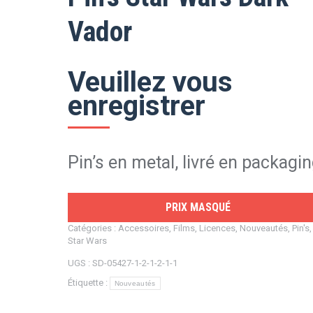
Vador
Veuillez vous
enregistrer
Pin’s en metal, livré en packagi
PRIX MASQUÉ
Catégories :
Accessoires
,
Films
,
Licences
,
Nouveautés
,
Pin's
,
Star Wars
UGS :
SD-05427-1-2-1-2-1-1
Étiquette :
Nouveautés