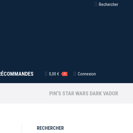
Recherche
Rechercher
:
RÉCOMMANDES
0,00
€
Connexion
0
PIN’S STAR WARS DARK VADOR
RECHERCHER