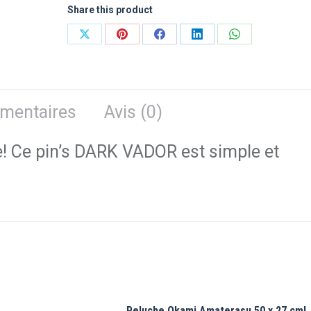
Share this product
Partager
Partager
Partager
Partager
Partager
sur
sur
sur
sur
sur
X
Pinterest
Facebook
LinkedIn
WhatsApp
émentaires
Avis (0)
e! Ce pin’s DARK VADOR est simple et
Peluche Okami Amaterasu 50 x 27 cm!