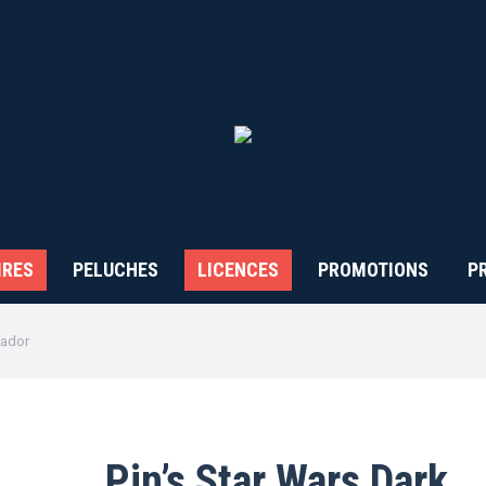
IRES
PELUCHES
LICENCES
PROMOTIONS
P
Vador
Pin’s Star Wars Dark