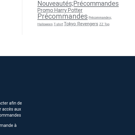
Nouveautés;Précommandes
Promo Harry Potter
Précommandes
Précommandes;
Tokyo Revengers
Halloween
T-shirt
ZZ Top
cter afin de
r accès aux
s commandes
mmande à