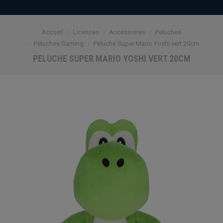
Vous êtes ici :
Accueil
Licences
Accessoires
Peluches
Peluches Gaming
Peluche Super Mario Yoshi vert 20cm
PELUCHE SUPER MARIO YOSHI VERT 20CM