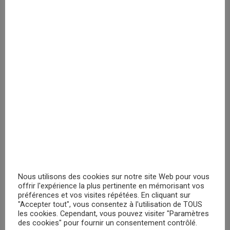
PRIX MASQUÉ
PRECO LIVRAISON MI JUIN - Peluche
Super Mario Toadette 20cm
Veuillez vous
enregistrer
PRIX MASQUÉ
RECHERCHER
Nous utilisons des cookies sur notre site Web pour vous
offrir l'expérience la plus pertinente en mémorisant vos
préférences et vos visites répétées. En cliquant sur
"Accepter tout", vous consentez à l'utilisation de TOUS
les cookies. Cependant, vous pouvez visiter "Paramètres
des cookies" pour fournir un consentement contrôlé.
PROMOTIONS