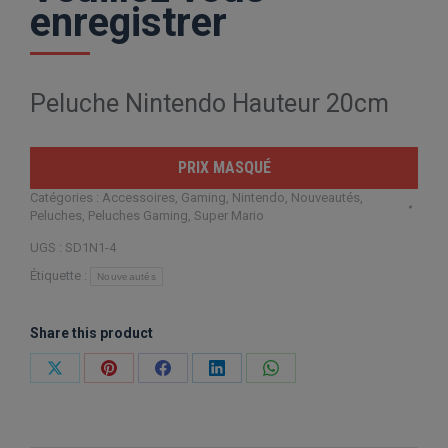
enregistrer
Peluche Nintendo Hauteur 20cm
PRIX MASQUÉ
Catégories :
Accessoires
,
Gaming
,
Nintendo
,
Nouveautés
,
Peluches
,
Peluches Gaming
,
Super Mario
UGS :
SD1N1-4
Étiquette :
Nouveautés
Share this product
Partager
Partager
Partager
Partager
Partager
sur
sur
sur
sur
sur
X
Pinterest
Facebook
LinkedIn
WhatsApp