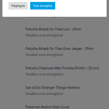
Réglages
Tout accepter
Peluches Hello Kitty Keroppy- 30cm
Veuillez vous enregistrer
Peluche Attack On Titan Levi - 29cm
Veuillez vous enregistrer
Peluche Attack On Titan Eren Jaeger - 29cm
Veuillez vous enregistrer
Peluche Chainsaw Man Pochita (Petite = 25 cm)
Veuillez vous enregistrer
Sac à Dos Stranger Things Hawkins
Veuillez vous enregistrer
Pokemon Anime Style Cover