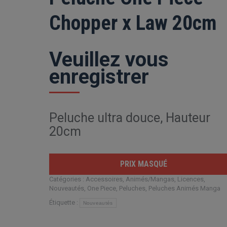
Chopper x Law 20cm
Veuillez vous
enregistrer
Peluche ultra douce, Hauteur
20cm
PRIX MASQUÉ
Catégories :
Accessoires
,
Animés/Mangas
,
Licences
,
Nouveautés
,
One Piece
,
Peluches
,
Peluches Animés Manga
Étiquette :
Nouveautés