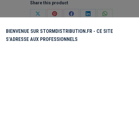
Share this product
Partager
Partager
Partager
Partager
Partager
sur
sur
sur
sur
sur
BIENVENUE SUR STORMDISTRIBUTION.FR - CE SITE
X
Pinterest
Facebook
LinkedIn
WhatsApp
S'ADRESSE AUX PROFESSIONNELS
émentaires
Avis (0)
icence star du manga, ainsi que ses
 voici une peluche de du fameux Chopper,
très belle facture!