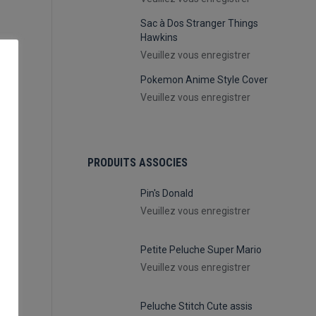
Sac à Dos Stranger Things
Hawkins
Veuillez vous enregistrer
Pokemon Anime Style Cover
Veuillez vous enregistrer
PRODUITS ASSOCIES
Pin's Donald
Veuillez vous enregistrer
Petite Peluche Super Mario
Veuillez vous enregistrer
Peluche Stitch Cute assis