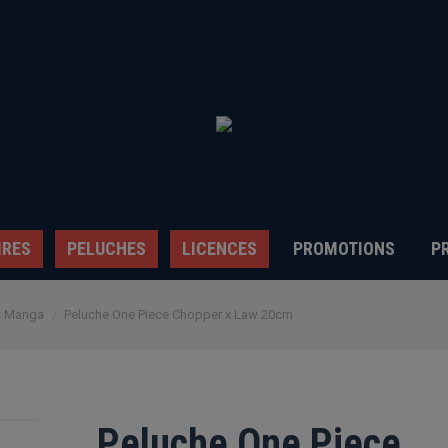
IRES
PELUCHES
LICENCES
PROMOTIONS
P
s Manga
Peluche One Piece Chopper x Law 20cm
Peluche One Piece