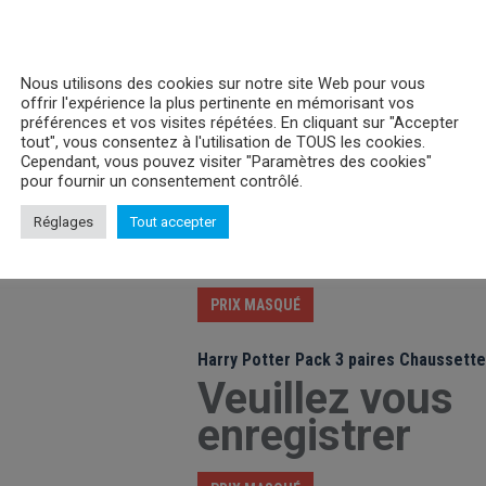
Nous utilisons des cookies sur notre site Web pour vous
offrir l'expérience la plus pertinente en mémorisant vos
préférences et vos visites répétées. En cliquant sur "Accepter
tout", vous consentez à l'utilisation de TOUS les cookies.
Harry Potter Gryffindor Constellation
Cependant, vous pouvez visiter "Paramètres des cookies"
(Cropped Sweat)
pour fournir un consentement contrôlé.
Veuillez vous
Réglages
Tout accepter
enregistrer
PRIX MASQUÉ
Harry Potter Pack 3 paires Chaussett
Veuillez vous
enregistrer