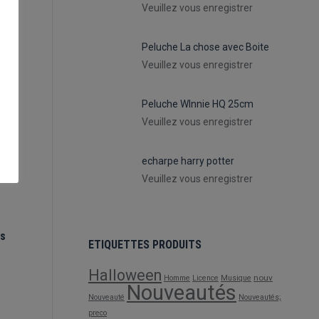
Veuillez vous enregistrer
Peluche La chose avec Boite
Veuillez vous enregistrer
Peluche WInnie HQ 25cm
Veuillez vous enregistrer
echarpe harry potter
Veuillez vous enregistrer
es
ETIQUETTES PRODUITS
Halloween
nouv
Homme
Licence
Musique
Nouveautés
Nouveauté
Nouveautés;
preco