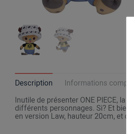
Description
Informations compl
Inutile de présenter ONE PIECE, la l
différents personnages. Si? Et bien
en version Law, hauteur 20cm, et de 