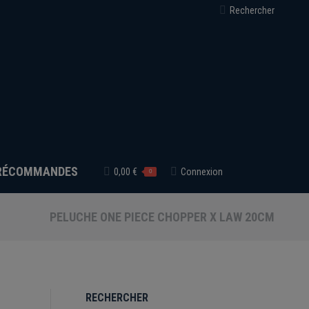
Recherche
Rechercher
:
RÉCOMMANDES
0,00
€
Connexion
0
PELUCHE ONE PIECE CHOPPER X LAW 20CM
RECHERCHER