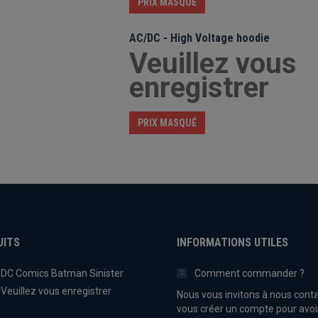
PRIX MASQUÉ
AC/DC - High Voltage hoodie
Veuillez vous
enregistrer
PRIX MASQUÉ
UITS
INFORMATIONS UTILES
DC Comics Batman Sinister
Comment commander ?
Veuillez vous enregistrer
Nous vous invitons à nous conta
vous créer un compte pour avoi