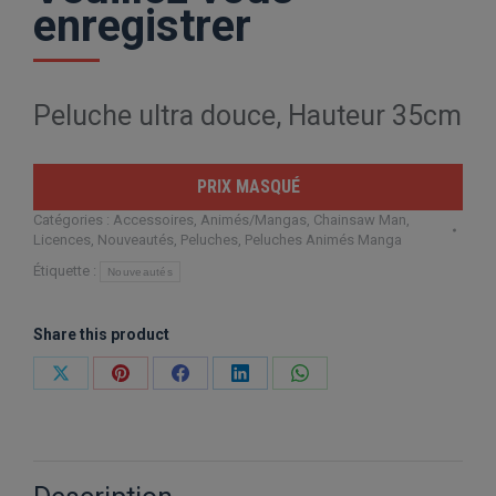
enregistrer
Peluche ultra douce, Hauteur 35cm
PRIX MASQUÉ
Catégories :
Accessoires
,
Animés/Mangas
,
Chainsaw Man
,
Licences
,
Nouveautés
,
Peluches
,
Peluches Animés Manga
Étiquette :
Nouveautés
Share this product
Partager
Partager
Partager
Partager
Partager
sur
sur
sur
sur
sur
X
Pinterest
Facebook
LinkedIn
WhatsApp