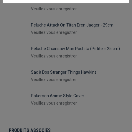
Peluche Attack On Titan Levi - 29cm
Veuillez vous enregistrer
Peluche Attack On Titan Eren Jaeger - 29cm
Veuillez vous enregistrer
Peluche Chainsaw Man Pochita (Petite = 25 cm)
Veuillez vous enregistrer
Sac à Dos Stranger Things Hawkins
Veuillez vous enregistrer
Pokemon Anime Style Cover
Veuillez vous enregistrer
PRODUITS ASSOCIES