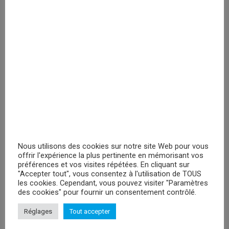
Veuillez vous
enregistrer
PRIX MASQUÉ
RECHERCHER
Nous utilisons des cookies sur notre site Web pour vous
offrir l'expérience la plus pertinente en mémorisant vos
préférences et vos visites répétées. En cliquant sur
PROMOTIONS
"Accepter tout", vous consentez à l'utilisation de TOUS
les cookies. Cependant, vous pouvez visiter "Paramètres
Peluches Hello Kitty Keroppy- 30cm
des cookies" pour fournir un consentement contrôlé.
Veuillez vous enregistrer
Réglages
Tout accepter