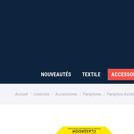
NOUVEAUTÉS
TEXTILE
ACCESSO
Vous êtes ici :
Accueil
Licences
Accessoires
Parapluies
Parapluie Assa