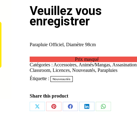
Veuillez vous
enregistrer
Parapluie Officiel, Diamètre 98cm
Prix masqué
Catégories :
Accessoires
,
Animés/Mangas
,
Assasination
Classroom
,
Licences
,
Nouveautés
,
Parapluies
Étiquette :
Nouveautés
Share this product
Partager
Partager
Partager
Partager
Partager
sur
sur
sur
sur
sur
X
Pinterest
Facebook
LinkedIn
WhatsApp