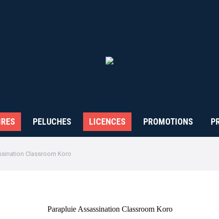
IRES
PELUCHES
LICENCES
PROMOTIONS
P
ssination Classroom Koro
Parapluie Assassination Classroom Koro