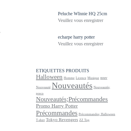
Peluche WInnie HQ 25cm
Veuillez vous enregistrer
e
echarpe harry potter
Veuillez vous enregistrer
ETIQUETTES PRODUITS
Halloween
nouv
Homme
Licence
Musique
Nouveautés
Nouveauté
Nouveautés;
preco
Nouveautés;Précommandes
Promo Harry Potter
Précommandes
Précommandes; Halloween
Tokyo Revengers
T-shirt
ZZ Top