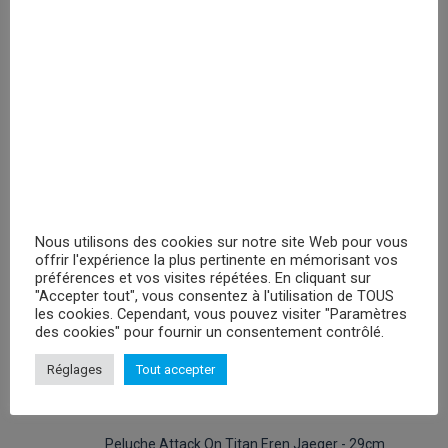
PRIX MASQUÉ
RECHERCHER
PROMOTIONS
Nous utilisons des cookies sur notre site Web pour vous
offrir l'expérience la plus pertinente en mémorisant vos
préférences et vos visites répétées. En cliquant sur
Peluches Hello Kitty Keroppy- 30cm
"Accepter tout", vous consentez à l'utilisation de TOUS
Veuillez vous enregistrer
les cookies. Cependant, vous pouvez visiter "Paramètres
des cookies" pour fournir un consentement contrôlé.
Peluche Attack On Titan Levi - 29cm
Réglages
Tout accepter
Veuillez vous enregistrer
Peluche Attack On Titan Eren Jaeger - 29cm