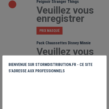
Peignoir Stranger Things
Veuillez vous
enregistrer
PRIX MASQUÉ
Pack Chaussettes Disney Minnie
Veuillez vous
enregistrer
BIENVENUE SUR STORMDISTRIBUTION.FR - CE SITE
S'ADRESSE AUX PROFESSIONNELS
PRIX MASQUÉ
Bomberman Peluche
Veuillez vous
enregistrer