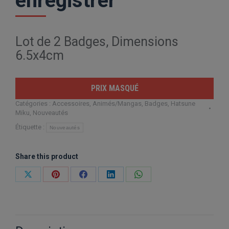
enregistrer
Lot de 2 Badges, Dimensions
6.5x4cm
PRIX MASQUÉ
Catégories :
Accessoires
,
Animés/Mangas
,
Badges
,
Hatsune
Miku
,
Nouveautés
Étiquette :
Nouveautés
Share this product
Partager
Partager
Partager
Partager
Partager
sur
sur
sur
sur
sur
X
Pinterest
Facebook
LinkedIn
WhatsApp