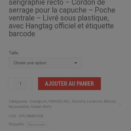
sérigraphie recto – Cordon de
serrage pour la capuche – Poche
ventrale – Livré sous plastique,
avec Hangtag officiel et étiquette
barcode
Taille
quantité
AJOUTER AU PANIER
de
Marvel
Catégories :
Deadpool
,
HEROES INC.
,
Homme
,
Licences
,
Marvel
,
Deadpool
Nouveautés
,
Sweat shirts
3
UGS :
DPL08682HSB
Heart
Étiquette :
Nouveautés
U