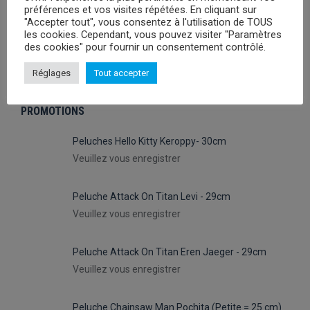
préférences et vos visites répétées. En cliquant sur
"Accepter tout", vous consentez à l'utilisation de TOUS
PRODUITS DE LA CATEGORIE
les cookies. Cependant, vous pouvez visiter "Paramètres
des cookies" pour fournir un consentement contrôlé.
Pulls de Noël
(53)
Réglages
Tout accepter
PROMOTIONS
Peluches Hello Kitty Keroppy- 30cm
Veuillez vous enregistrer
Peluche Attack On Titan Levi - 29cm
Veuillez vous enregistrer
Peluche Attack On Titan Eren Jaeger - 29cm
Veuillez vous enregistrer
Peluche Chainsaw Man Pochita (Petite = 25 cm)