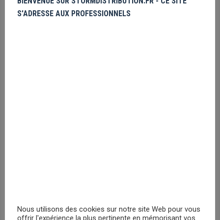
BIENVENUE SUR STORMDISTRIBUTION.FR - CE SITE
enregistrer
S'ADRESSE AUX PROFESSIONNELS
PRIX MASQUÉ
Nightmare before Christmas Mr Jack
Face coin purse
Veuillez vous
enregistrer
PRIX MASQUÉ
RECHERCHER
Nous utilisons des cookies sur notre site Web pour vous
offrir l'expérience la plus pertinente en mémorisant vos