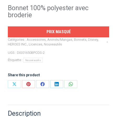
Bonnet 100% polyester avec
broderie
PRIX MASQUÉ
Catégories :
Accessoires
,
Animés/Mangas
,
Bonnets
,
Disney
,
HEROES INC.
,
Licences
,
Nouveautés
UGS :
DIS01650BPCOS-2
Étiquette :
Nouveautés
Share this product
Partager
Partager
Partager
Partager
Partager
sur
sur
sur
sur
sur
X
Pinterest
Facebook
LinkedIn
WhatsApp
Description