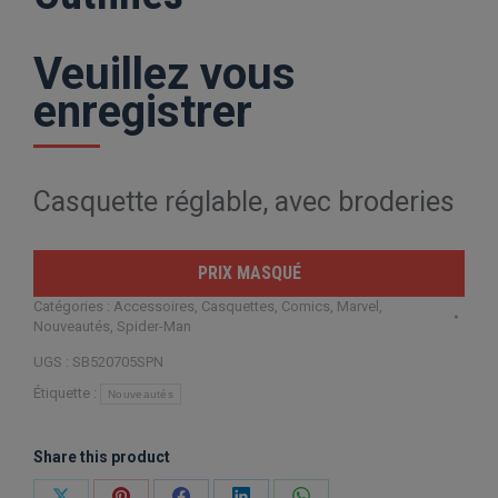
Veuillez vous
enregistrer
Casquette réglable, avec broderies
PRIX MASQUÉ
Catégories :
Accessoires
,
Casquettes
,
Comics
,
Marvel
,
Nouveautés
,
Spider-Man
UGS :
SB520705SPN
Étiquette :
Nouveautés
Share this product