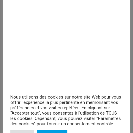
PRIX MASQUÉ
Harry Potter Gryffindor cap
Veuillez vous
enregistrer
PRIX MASQUÉ
RECHERCHER
Nous utilisons des cookies sur notre site Web pour vous
offrir l'expérience la plus pertinente en mémorisant vos
préférences et vos visites répétées. En cliquant sur
"Accepter tout", vous consentez à l'utilisation de TOUS
les cookies. Cependant, vous pouvez visiter "Paramètres
PROMOTIONS
des cookies" pour fournir un consentement contrôlé.