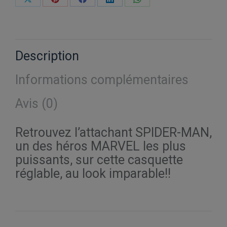
Partager
Partager
Partager
Partager
Partager
sur
sur
sur
sur
sur
X
Pinterest
Facebook
LinkedIn
WhatsApp
Description
Informations complémentaires
Avis (0)
Retrouvez l’attachant SPIDER-MAN,
un des héros MARVEL les plus
puissants, sur cette casquette
réglable, au look imparable!!