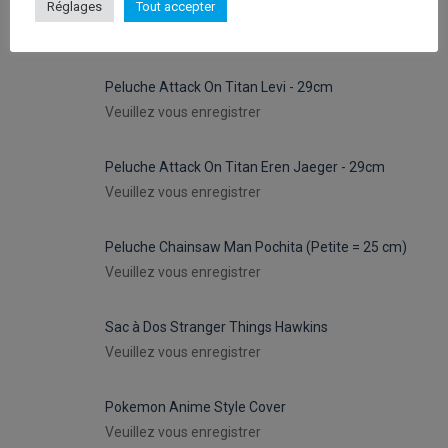
Peluches Hello Kitty Keroppy- 30cm
Réglages
Tout accepter
Veuillez vous enregistrer
Peluche Attack On Titan Levi - 29cm
Veuillez vous enregistrer
Peluche Attack On Titan Eren Jaeger - 29cm
Veuillez vous enregistrer
Peluche Chainsaw Man Pochita (Petite = 25 cm)
Veuillez vous enregistrer
Sac à Dos Stranger Things Hawkins
Veuillez vous enregistrer
Pokemon Anime Style Cover
Veuillez vous enregistrer