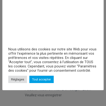
RECHERCHER
PROMOTIONS
Nous utilisons des cookies sur notre site Web pour vous
Peluches Hello Kitty Keroppy- 30cm
offrir l'expérience la plus pertinente en mémorisant vos
Veuillez vous enregistrer
préférences et vos visites répétées. En cliquant sur
"Accepter tout", vous consentez à l'utilisation de TOUS
les cookies. Cependant, vous pouvez visiter "Paramètres
des cookies" pour fournir un consentement contrôlé.
Peluche Attack On Titan Levi - 29cm
Veuillez vous enregistrer
Réglages
Tout accepter
Peluche Attack On Titan Eren Jaeger - 29cm
Veuillez vous enregistrer