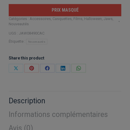
PRIX MASQUÉ
Catégories :
Accessoires
,
Casquettes
,
Films
,
Halloween
,
Jaws
,
Nouveautés
UGS :
JAW08490CAC
Étiquette :
Nouveautés
Share this product
Partager
Partager
Partager
Partager
Partager
sur
sur
sur
sur
sur
X
Pinterest
Facebook
LinkedIn
WhatsApp
Description
Informations complémentaires
Avis (0)