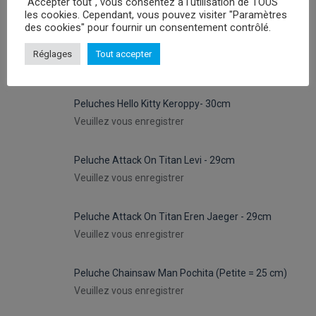
"Accepter tout", vous consentez à l'utilisation de TOUS
les cookies. Cependant, vous pouvez visiter "Paramètres
des cookies" pour fournir un consentement contrôlé.
Réglages
Tout accepter
PROMOTIONS
Peluches Hello Kitty Keroppy- 30cm
Veuillez vous enregistrer
Peluche Attack On Titan Levi - 29cm
Veuillez vous enregistrer
Peluche Attack On Titan Eren Jaeger - 29cm
Veuillez vous enregistrer
Peluche Chainsaw Man Pochita (Petite = 25 cm)
Veuillez vous enregistrer