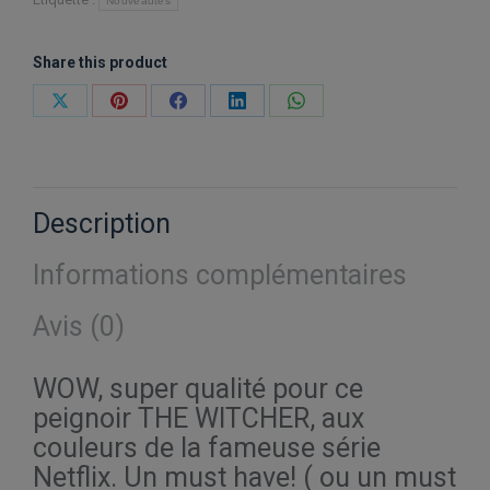
Nouveautés
Share this product
Partager
Partager
Partager
Partager
Partager
sur
sur
sur
sur
sur
X
Pinterest
Facebook
LinkedIn
WhatsApp
Description
Informations complémentaires
Avis (0)
WOW, super qualité pour ce
peignoir THE WITCHER, aux
couleurs de la fameuse série
Netflix. Un must have! ( ou un must