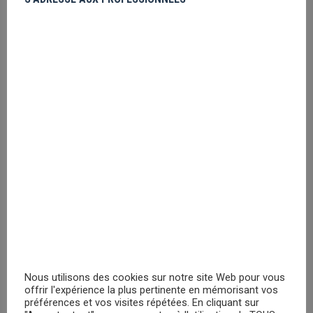
Harry Potter Pack 3 paires
Chaussettes
Veuillez vous
enregistrer
PRIX MASQUÉ
Marvel Pack 3 paires Chaussettes
Veuillez vous
enregistrer
PRIX MASQUÉ
Nous utilisons des cookies sur notre site Web pour vous
offrir l'expérience la plus pertinente en mémorisant vos
RECHERCHER
préférences et vos visites répétées. En cliquant sur