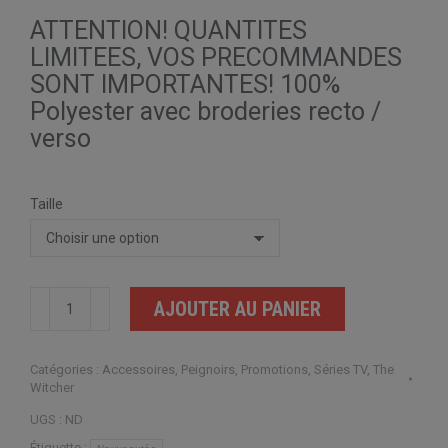
ATTENTION! QUANTITES
LIMITEES, VOS PRECOMMANDES
SONT IMPORTANTES! 100%
Polyester avec broderies recto /
verso
Taille
quantité
AJOUTER AU PANIER
de
Peignoir
Catégories :
Accessoires
,
Peignoirs
,
Promotions
,
Séries TV
,
The
The
Witcher
Witcher
UGS :
ND
Étiquette :