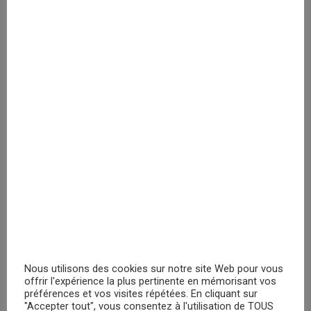
Champignon 16 cm
Veuillez vous
enregistrer
PRIX MASQUÉ
Peluche Super Mario 28cm
Veuillez vous
enregistrer
PRIX MASQUÉ
Nous utilisons des cookies sur notre site Web pour vous
RECHERCHER
offrir l'expérience la plus pertinente en mémorisant vos
préférences et vos visites répétées. En cliquant sur
"Accepter tout", vous consentez à l'utilisation de TOUS