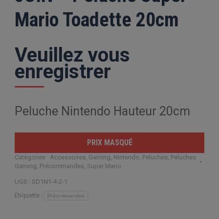
Mario Toadette 20cm
Veuillez vous
enregistrer
Peluche Nintendo Hauteur 20cm
PRIX MASQUÉ
Catégories :
Accessoires
,
Gaming
,
Nintendo
,
Peluches
,
Peluches
Gaming
,
Précommandes
,
Super Mario
UGS :
SD1N1-4-2-1
Étiquette :
Précommandes