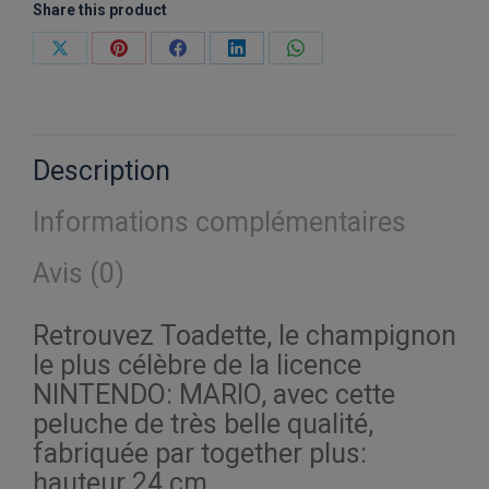
Share this product
Partager
Partager
Partager
Partager
Partager
sur
sur
sur
sur
sur
X
Pinterest
Facebook
LinkedIn
WhatsApp
Description
Informations complémentaires
Avis (0)
Retrouvez Toadette, le champignon
le plus célèbre de la licence
NINTENDO: MARIO, avec cette
peluche de très belle qualité,
fabriquée par together plus:
hauteur 24 cm