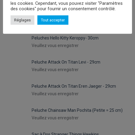
les cookies. Cependant, vous pouvez visiter "Paramètres
des cookies" pour fournir un consentement contrôlé.
Réglages
Tout accepter
PROMOTIONS
Peluches Hello Kitty Keroppy- 30cm
Veuillez vous enregistrer
Peluche Attack On Titan Levi - 29cm
Veuillez vous enregistrer
Peluche Attack On Titan Eren Jaeger - 29cm
Veuillez vous enregistrer
Peluche Chainsaw Man Pochita (Petite = 25 cm)
Veuillez vous enregistrer
Sac à Dos Stranger Things Hawkins