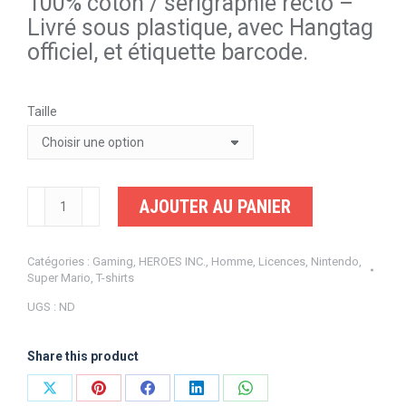
100% coton / sérigraphie recto –
Livré sous plastique, avec Hangtag
officiel, et étiquette barcode.
Taille
quantité
AJOUTER AU PANIER
de
Nintendo
Catégories :
Gaming
,
HEROES INC.
,
Homme
,
Licences
,
Nintendo
,
Super
Super Mario
,
T-shirts
Mario
UGS :
ND
Vintage
Group
Share this product
Partager
Partager
Partager
Partager
Partager