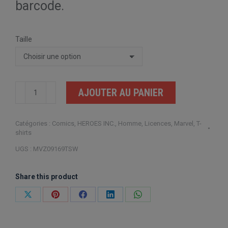
barcode.
Taille
quantité
AJOUTER AU PANIER
de
Marvel
Catégories :
Comics
,
HEROES INC.
,
Homme
,
Licences
,
Marvel
,
T-
Zombies
shirts
Cap
UGS :
MVZ09169TSW
Share this product
Partager
Partager
Partager
Partager
Partager
sur
sur
sur
sur
sur