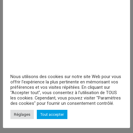
enregistrer
PRIX MASQUÉ
RECHERCHER
Nous utilisons des cookies sur notre site Web pour vous
PROMOTIONS
offrir l'expérience la plus pertinente en mémorisant vos
préférences et vos visites répétées. En cliquant sur
"Accepter tout", vous consentez à l'utilisation de TOUS
Peluches Hello Kitty Keroppy- 30cm
les cookies. Cependant, vous pouvez visiter "Paramètres
Veuillez vous enregistrer
des cookies" pour fournir un consentement contrôlé.
Réglages
Tout accepter
Peluche Attack On Titan Levi - 29cm
Veuillez vous enregistrer